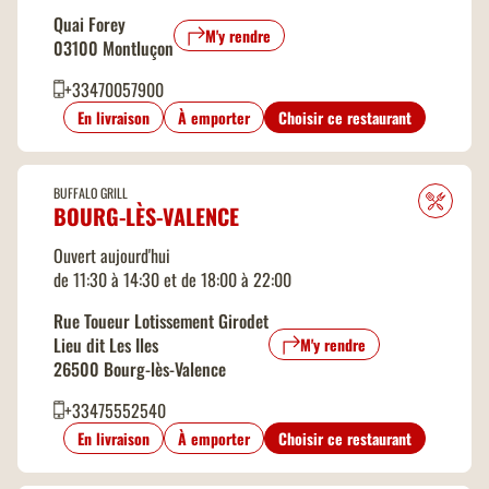
Quai Forey
M'y rendre
03100 Montluçon
+33470057900
En livraison
À emporter
Choisir ce restaurant
BUFFALO GRILL
BOURG-LÈS-VALENCE
Ouvert aujourd'hui
de 11:30 à 14:30 et de 18:00 à 22:00
Rue Toueur Lotissement Girodet
Lieu dit Les Iles
M'y rendre
26500 Bourg-lès-Valence
+33475552540
En livraison
À emporter
Choisir ce restaurant