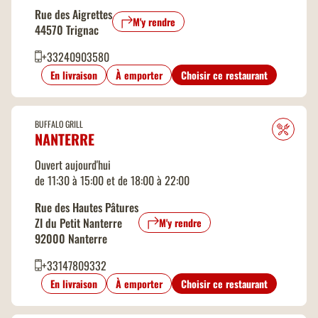
Rue des Aigrettes
M'y rendre
44570 Trignac
+33240903580
En livraison
À emporter
Choisir ce restaurant
BUFFALO GRILL
NANTERRE
Ouvert aujourd'hui
de 11:30 à 15:00 et de 18:00 à 22:00
Rue des Hautes Pâtures
ZI du Petit Nanterre
M'y rendre
92000 Nanterre
+33147809332
En livraison
À emporter
Choisir ce restaurant