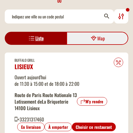
OU
Chaises bébés/Chaises hautes
Chauffe biberon
Liste
Map
Vente à emporter
Climatisation
BUFFALO GRILL
LISIEUX
Retrait drive piéton
Ouvert aujourd'hui
de 11:30 à 15:00 et de 18:00 à 22:00
Jeux en extérieur
Route de Paris Route Nationale 13
Lotissement deLa Briqueterie
M'y rendre
Jeux en intérieur
14100 Lisieux
+33231317460
Ouverture 7 jours sur 7
En livraison
À emporter
Choisir ce restaurant