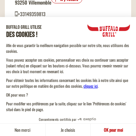
93250 Villemomble
+33149359813
En livraison
À emporter
Choisir ce restaurant
BUFFALO GRILL
THIAIS
Ouvert aujourd'hui
de 11:30 à 15:00 et de 18:00 à 22:00
5 Rue des Alouettes
Senia 246
M'y rendre
94320 Thiais
+33145609372
En livraison
À emporter
Choisir ce restaurant
BUFFALO GRILL