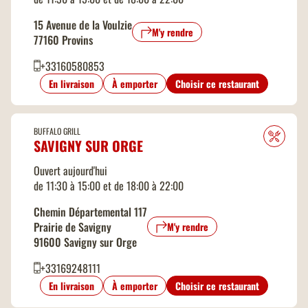
15 Avenue de la Voulzie
M'y rendre
77160 Provins
+33160580853
En livraison
À emporter
Choisir ce restaurant
BUFFALO GRILL
SAVIGNY SUR ORGE
Ouvert aujourd'hui
de 11:30 à 15:00 et de 18:00 à 22:00
Chemin Départemental 117
Prairie de Savigny
M'y rendre
91600 Savigny sur Orge
+33169248111
En livraison
À emporter
Choisir ce restaurant