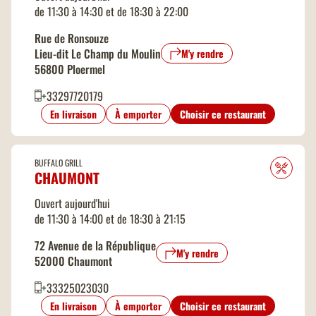
de 11:30 à 14:30 et de 18:30 à 22:00
Rue de Ronsouze
Lieu-dit Le Champ du Moulin
M'y rendre
56800 Ploermel
+33297720179
En livraison
À emporter
Choisir ce restaurant
BUFFALO GRILL
CHAUMONT
Ouvert aujourd'hui
de 11:30 à 14:00 et de 18:30 à 21:15
72 Avenue de la République
M'y rendre
52000 Chaumont
+33325023030
En livraison
À emporter
Choisir ce restaurant