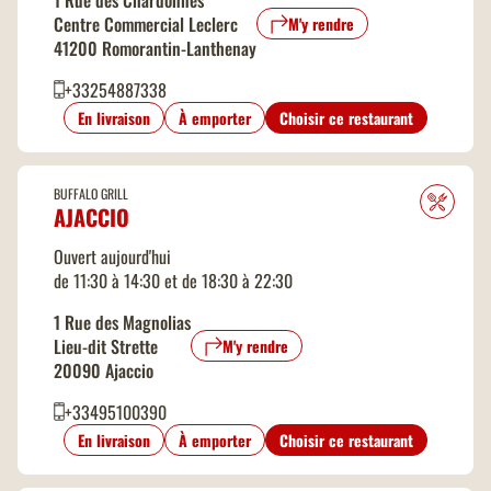
Centre Commercial Leclerc
M'y rendre
41200 Romorantin-Lanthenay
+33254887338
En livraison
À emporter
Choisir ce restaurant
BUFFALO GRILL
AJACCIO
Ouvert aujourd'hui
de 11:30 à 14:30 et de 18:30 à 22:30
1 Rue des Magnolias
Lieu-dit Strette
M'y rendre
20090 Ajaccio
+33495100390
En livraison
À emporter
Choisir ce restaurant