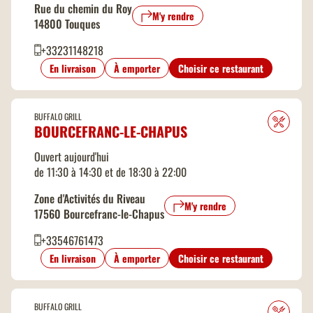
Rue du chemin du Roy
M'y rendre
14800 Touques
WIFI gratuit
+33231148218
En livraison
À emporter
Choisir ce restaurant
BUFFALO GRILL
BOURCEFRANC-LE-CHAPUS
Ouvert aujourd'hui
de 11:30 à 14:30 et de 18:30 à 22:00
Zone d'Activités du Riveau
M'y rendre
17560 Bourcefranc-le-Chapus
+33546761473
En livraison
À emporter
Choisir ce restaurant
BUFFALO GRILL