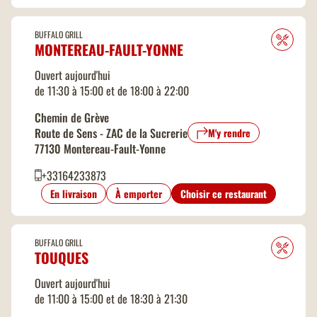
Paiement par American Express
BUFFALO GRILL
MONTEREAU-FAULT-YONNE
Paiement par Carte Bleue
Ouvert aujourd'hui
Paiement par Chèques Vacances
de 11:30 à 15:00 et de 18:00 à 22:00
Chemin de Grève
Paiement par Tickets Restaurant
Route de Sens - ZAC de la Sucrerie
M'y rendre
77130 Montereau-Fault-Yonne
Parking gratuit
+33164233873
En livraison
À emporter
Choisir ce restaurant
Parking Autocars gratuit
Places Handicapées
BUFFALO GRILL
TOUQUES
Table à langer
Ouvert aujourd'hui
de 11:00 à 15:00 et de 18:30 à 21:30
Terrasse