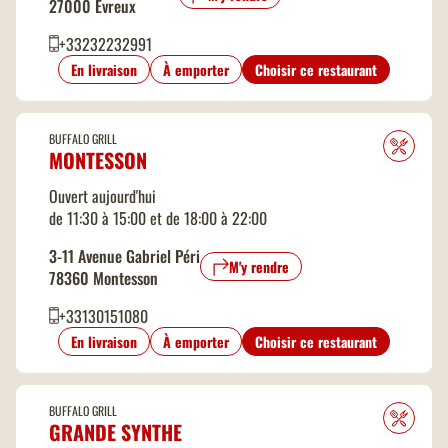
27000 Evreux
+33232232991
En livraison
À emporter
Choisir ce restaurant
BUFFALO GRILL
MONTESSON
Ouvert aujourd'hui
de 11:30 à 15:00 et de 18:00 à 22:00
3-11 Avenue Gabriel Péri
M'y rendre
78360 Montesson
+33130151080
En livraison
À emporter
Choisir ce restaurant
BUFFALO GRILL
GRANDE SYNTHE