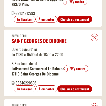
M'y rendre
78370 Plaisir
+33134812793
En livraison
À emporter
Choisir ce restaurant
BUFFALO GRILL
SAINT GEORGES DE DIDONNE
Ouvert aujourd'hui
de 11:30 à 15:00 et de 18:00 à 22:00
8 Rue Jean Monet
Lotissement Commercial La Raboine
M'y rendre
17110 Saint Georges De Didonne
+33546220505
En livraison
À emporter
Choisir ce restaurant
BUFFALO GRILL