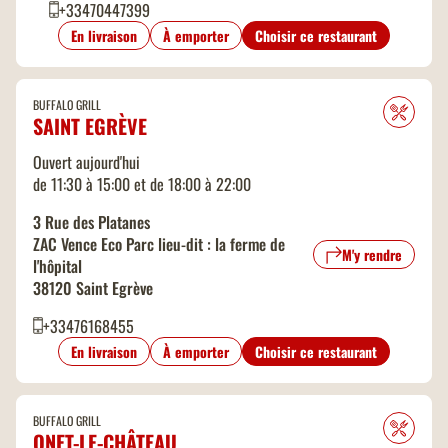
+33470447399
En livraison
À emporter
Choisir ce restaurant
BUFFALO GRILL
SAINT EGRÈVE
Ouvert aujourd'hui
de 11:30 à 15:00 et de 18:00 à 22:00
3 Rue des Platanes
ZAC Vence Eco Parc lieu-dit : la ferme de
M'y rendre
l'hôpital
38120 Saint Egrève
+33476168455
En livraison
À emporter
Choisir ce restaurant
BUFFALO GRILL
ONET-LE-CHÂTEAU