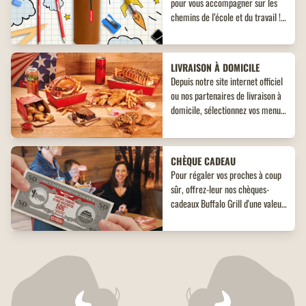
pour vous accompagner sur les
chemins de l’école et du travail !
Découvrez un objet collector
inédit à ne pas manquer !
LIVRAISON À DOMICILE
Depuis notre site internet officiel
ou nos partenaires de livraison à
domicile, sélectionnez vos menus,
plats, accompagnements et
desserts. Un large choix de plats
vous attend, adaptés à toutes les
CHÈQUE CADEAU
envies !
Pour régaler vos proches à coup
sûr, offrez-leur nos chèques-
cadeaux Buffalo Grill d'une valeur
de 25€ et 50€. Un cadeau qui les
régalera à coup sûr.
PROGRAMME DE FIDÉLITÉ
Buffalo Grill présente son
nouveau programme de fidélité :
Buffalo Pass.
Découvrez en avant-première