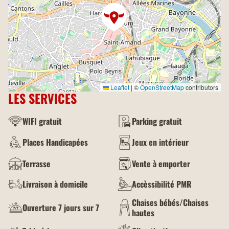
Leaflet
|
©
OpenStreetMap
contributors
LES SERVICES
WIFI gratuit
Parking gratuit
Places Handicapées
Jeux en intérieur
Terrasse
Vente à emporter
Livraison à domicile
Accèssibilité PMR
Chaises bébés/Chaises
Ouverture 7 jours sur 7
hautes