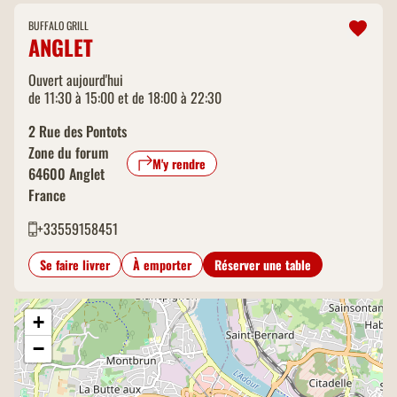
BUFFALO GRILL
ANGLET
Ouvert aujourd'hui
de 11:30 à 15:00 et de 18:00 à 22:30
2 Rue des Pontots
Zone du forum
M'y rendre
64600
Anglet
France
+33559158451
Se faire livrer
À emporter
Réserver une table
+
−