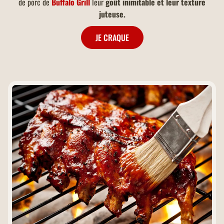
de porc de
Buffalo Grill
leur
goût inimitable et leur texture
juteuse.
JE CRAQUE