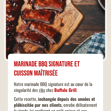
Marinade BBQ signature et
cuisson maîtrisée
Notre marinade BBQ signature est au cœur de la
singularité des
ribs
chez
Buffalo Grill
.
Cette recette,
inchangée depuis des années et
plébiscitée par nos clients
, enrobe délicatement
la viande, lui conférant un goût unique et une