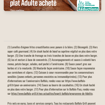
(1) Lamelles d'oignon frites croustillantes avec panure à la bière. (2) Décongelé. (3) Hors
super café gourmand. (4) Un steak haché de bœuf ou suprême végétal en plus dans votre
burger. (5) Une tranche de fromage ou trois tranches de bacon en plus dans votre burger.
(6) Jus et nectars à base de concentrés. (7) Accompagnements et sauces à volonté hors
menus, potato burger, salades, œuf poché à l'américaine. (8) Sauce yaourt grec aux
herbes et à la moutarde. (9) Moutarde façon américaine. (10) Sauce façon mayonnaise
aux cornichons et câpres. (12) Cuisson à cœur recommandée pour les consommateurs
sensibles (jeunes enfants, personnes enceintes ou immunodéprimées). (13) Pour plus
d'informations sur l'anniversaire Buffalo, rendez-vous sur https://www.buffalo-
grill.fr/pour-un-anniversaire. (14) Sauce au beurre de cacahuètes. (16) Un steak haché
en plus dans votre burger. (17) Pour plus d'information sur le Buffalo Pass, rendez-vous
sur
https://www.buffalo-grill.fr/nos-actualites/lesprit-buffalo/programme-de-fidelite
.
Prix nets en euros, taxes et services compris. Tous les restaurants Buffalo Grill peuvent