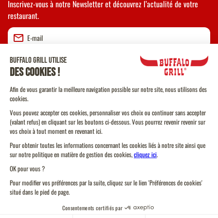
Inscrivez-vous à notre Newsletter et découvrez l’actualité de votre
restaurant.
Valider
CGU
CGV Vente à emporter
CGU Programme de Fidélité
Politique Cookies
Protection des données personnelles
Plan du site
Toujours un
Toujours un
Trouver un restaurant
Trouver un restaurant
Code de conduite
restaurant près d'ici
restaurant près d'ici
Gérez vos cookies