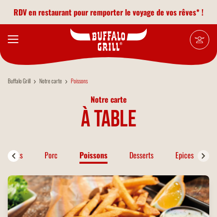
Aller au contenu principal
RDV en restaurant pour remporter le voyage de vos rêves* !
Buffalo Grill
Notre carte
Poissons
Notre carte
à table
Salades
Porc
Poissons
Desserts
Epices