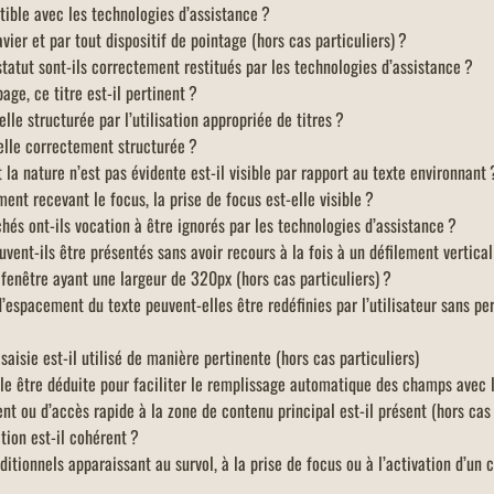
atible avec les technologies d’assistance ?
avier et par tout dispositif de pointage (hors cas particuliers) ?
tatut sont-ils correctement restitués par les technologies d’assistance ?
ge, ce titre est-il pertinent ?
lle structurée par l’utilisation appropriée de titres ?
elle correctement structurée ?
la nature n’est pas évidente est-il visible par rapport au texte environnant 
nt recevant le focus, la prise de focus est-elle visible ?
hés ont-ils vocation à être ignorés par les technologies d’assistance ?
vent-ils être présentés sans avoir recours à la fois à un défilement vertica
fenêtre ayant une largeur de 320px (hors cas particuliers) ?
’espacement du texte peuvent-elles être redéfinies par l’utilisateur sans pe
saisie est-il utilisé de manière pertinente (hors cas particuliers)
elle être déduite pour faciliter le remplissage automatique des champs avec l
nt ou d’accès rapide à la zone de contenu principal est-il présent (hors cas 
tion est-il cohérent ?
itionnels apparaissant au survol, à la prise de focus ou à l’activation d’un 