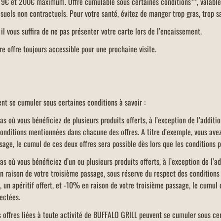
e 9€ et 200€ maximum. Offre cumulable sous certaines conditions**, valable 
isuels non contractuels. Pour votre santé, évitez de manger trop gras, trop 
, il vous suffira de ne pas présenter votre carte lors de l’encaissement.
e offre toujours accessible pour une prochaine visite.
ent se cumuler sous certaines conditions à savoir :
s où vous bénéficiez de plusieurs produits offerts, à l’exception de l’additio
nditions mentionnées dans chacune des offres. A titre d’exemple, vous avez,
ssage, le cumul de ces deux offres sera possible dès lors que les conditions
s où vous bénéficiez d’un ou plusieurs produits offerts, à l’exception de l’add
raison de votre troisième passage, sous réserve du respect des conditions 
un apéritif offert, et -10% en raison de votre troisième passage, le cumul d
pectées.
es offres liées à toute activité de BUFFALO GRILL peuvent se cumuler sous ce