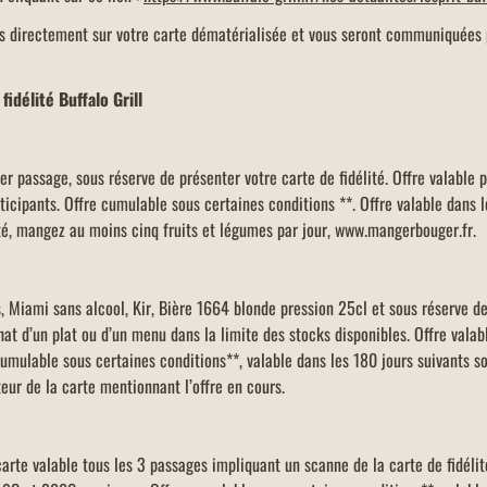
es directement sur votre carte dématérialisée et vous seront communiquées 
idélité Buffalo Grill
r passage, sous réserve de présenter votre carte de fidélité. Offre valable p
ticipants. Offre cumulable sous certaines conditions **. Offre valable dans 
té, mangez au moins cinq fruits et légumes par jour, www.mangerbouger.fr.
s, Miami sans alcool, Kir, Bière 1664 blonde pression 25cl et sous réserve des
chat d’un plat ou d’un menu dans la limite des stocks disponibles. Offre vala
 cumulable sous certaines conditions**, valable dans les 180 jours suivants s
teur de la carte mentionnant l’offre en cours.
carte valable tous les 3 passages impliquant un scanne de la carte de fidélité