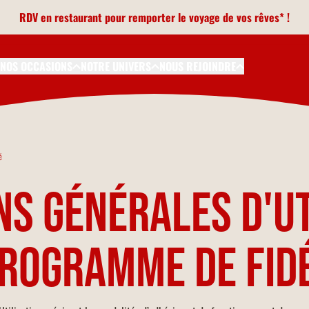
RDV en restaurant pour remporter le voyage de vos rêves* !
NOS OCCASIONS
NOTRE UNIVERS
NOUS REJOINDRE
é
ns Générales d'ut
rogramme de fid