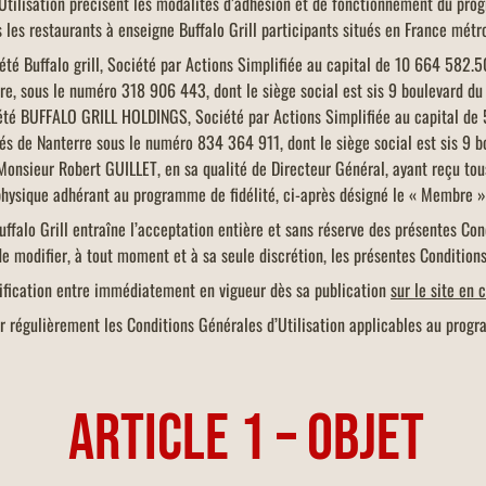
Utilisation précisent les modalités d’adhésion et de fonctionnement du progr
 les restaurants à enseigne Buffalo Grill participants situés en France métr
ciété Buffalo grill, Société par Actions Simplifiée au capital de 10 664 582.
e, sous le numéro 318 906 443, dont le siège social est sis 9 boulevard d
iété BUFFALO GRILL HOLDINGS, Société par Actions Simplifiée au capital de
s de Nanterre sous le numéro 834 364 911, dont le siège social est sis 9 
nsieur Robert GUILLET, en sa qualité de Directeur Général, ayant reçu tous
hysique adhérant au programme de fidélité, ci-après désigné le « Membre 
ffalo Grill entraîne l’acceptation entière et sans réserve des présentes Cond
 de modifier, à tout moment et à sa seule discrétion, les présentes Condition
fication entre immédiatement en vigueur dès sa publication
sur le site en c
r régulièrement les Conditions Générales d’Utilisation applicables au progra
ARTICLE 1 – OBJET