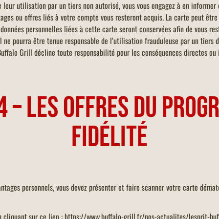
 leur utilisation par un tiers non autorisé, vous vous engagez à en informer d
tages ou offres liés à votre compte vous resteront acquis. La carte peut êt
données personnelles liées à cette carte seront conservées afin de vous rest
ll ne pourra être tenue responsable de l’utilisation frauduleuse par un tier
alo Grill décline toute responsabilité pour les conséquences directes ou i
4 – LES OFFRES DU PRO
FIDÉLITÉ
antages personnels, vous devez présenter et faire scanner votre carte dématé
 cliquant sur ce lien :
https://www.buffalo-grill.fr/nos-actualites/lesprit-b