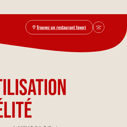
Trouvez un restaurant favori
ilisation
élité