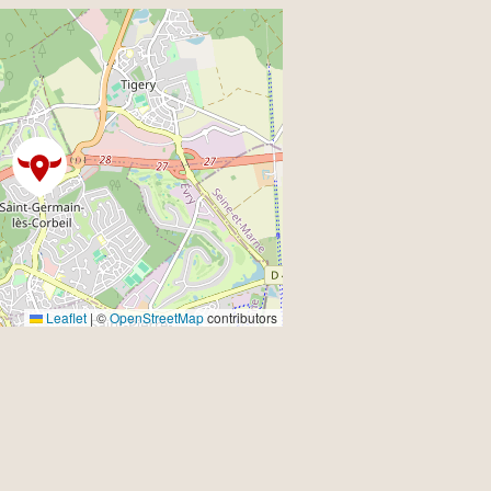
Leaflet
|
©
OpenStreetMap
contributors