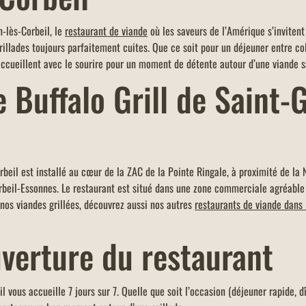
te la
Un menu KIDS offert dans tous les
er et
restaurants Buffalo Grill sur présentation de
-lès-Corbeil, le
restaurant de viande
où les saveurs de l’Amérique s’invitent 
ace),
votre carte famille nombreuse et dans la
grillades toujours parfaitement cuites. Que ce soit pour un déjeuner entre co
limite d'un menu KIDS par addition.
accueillent avec le sourire pour un moment de détente autour d’une viande 
e Buffalo Grill de Saint-
rbeil est installé au cœur de la ZAC de la Pointe Ringale, à proximité de la 
rbeil-Essonnes. Le restaurant est situé dans une zone commerciale agréable
 nos viandes grillées, découvrez aussi nos autres
restaurants de viande dans 
uverture du restaurant
l vous accueille 7 jours sur 7. Quelle que soit l’occasion (déjeuner rapide, d