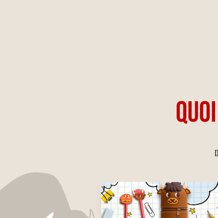
QUOI
D