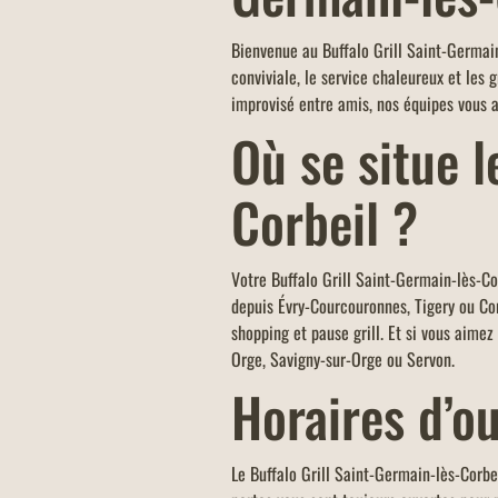
-5% de réduction sur l'addition de tou
table ou commande en vente à emport
Bienvenue au Buffalo Grill Saint-Germain
click & collect (avec paiement sur pl
conviviale, le service chaleureux et les 
d'un montant minimum de 40 euros.
improvisé entre amis, nos équipes vous 
Où se situe l
Corbeil ?
Votre Buffalo Grill Saint-Germain-lès-Co
depuis Évry-Courcouronnes, Tigery ou Co
shopping et pause grill. Et si vous aimez
Orge, Savigny-sur-Orge ou Servon.
Horaires d’o
Le Buffalo Grill Saint-Germain-lès-Corbei