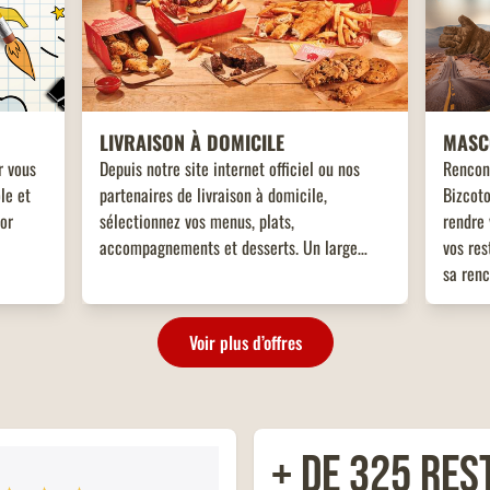
LIVRAISON À DOMICILE
MASC
r vous
Depuis notre site internet officiel ou nos
Rencon
le et
partenaires de livraison à domicile,
Bizcoto
tor
sélectionnez vos menus, plats,
rendre 
accompagnements et desserts. Un large
vos res
choix de plats vous attend, adaptés à toutes
sa renc
les envies !
enfant
!
Voir plus d’offres
+ de 325 res