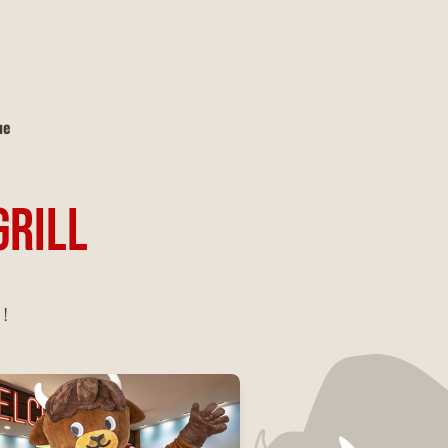
ue
GRILL
 !