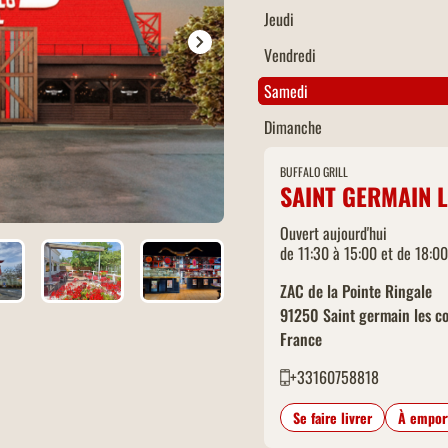
Jeudi
Vendredi
Samedi
Dimanche
BUFFALO GRILL
SAINT GERMAIN 
Ouvert aujourd'hui
de 11:30 à 15:00 et de 18:0
ZAC de la Pointe Ringale
91250
Saint germain les co
France
+33160758818
Se faire livrer
À empor