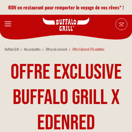
Aller au contenu principal
RDV en restaurant pour remporter le voyage de vos rêves* !
Accèssibilité PMR
Buffalo Grill
Nos actualités
Offres du moment
Offre Edenred 5% addition
Livraison à domicile
Offre exclusive
Programme de fidélité
Accueil de Séminaires/Groupes
Buffalo Grill x
Animaux acceptés
Edenred
Bornes de recharge pour voitures électriques
Chaises bébés/Chaises hautes