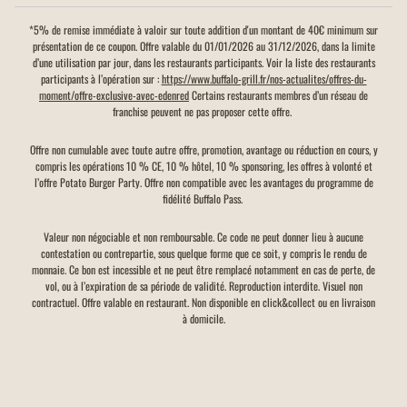
Paiement par Carte Bleue
*5% de remise immédiate à valoir sur toute addition d'un montant de 40€ minimum sur
présentation de ce coupon. Offre valable du 01/01/2026 au 31/12/2026, dans la limite
Paiement par Chèques Vacances
d’une utilisation par jour, dans les restaurants participants. Voir la liste des restaurants
participants à l’opération sur :
https://www.buffalo-grill.fr/nos-actualites/offres-du-
moment/offre-exclusive-avec-edenred
Certains restaurants membres d’un réseau de
Paiement par Tickets Restaurant
franchise peuvent ne pas proposer cette offre.
Offre non cumulable avec toute autre offre, promotion, avantage ou réduction en cours, y
Parking gratuit
compris les opérations 10 % CE, 10 % hôtel, 10 % sponsoring, les offres à volonté et
l’offre Potato Burger Party. Offre non compatible avec les avantages du programme de
fidélité Buffalo Pass.
Parking Autocars gratuit
Valeur non négociable et non remboursable. Ce code ne peut donner lieu à aucune
Places Handicapées
contestation ou contrepartie, sous quelque forme que ce soit, y compris le rendu de
monnaie. Ce bon est incessible et ne peut être remplacé notamment en cas de perte, de
vol, ou à l’expiration de sa période de validité. Reproduction interdite. Visuel non
Table à langer
contractuel. Offre valable en restaurant. Non disponible en click&collect ou en livraison
à domicile.
Terrasse
WIFI gratuit