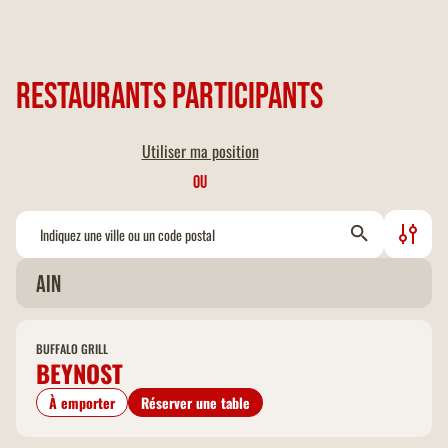
Restaurants participants
14
Utiliser ma position
30
46
OU
+
29
19
−
7
Leaflet
|
©
OpenStreetMap
contributors
27
6
30
Ain
20
5
2
20
BUFFALO GRILL
BEYNOST
À emporter
Réserver une table