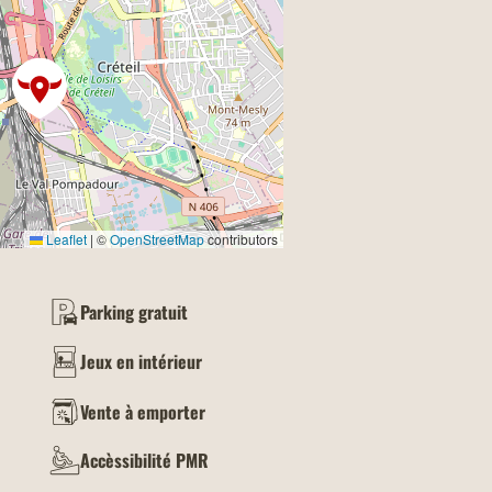
Leaflet
|
©
OpenStreetMap
contributors
Parking gratuit
Jeux en intérieur
Vente à emporter
Accèssibilité PMR