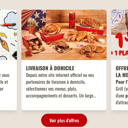
LIVRAISON À DOMICILE
OFFRE
LA M
r vous
Depuis notre site internet officiel ou nos
le et
partenaires de livraison à domicile,
Pour l
tor
sélectionnez vos menus, plats,
Grill (
accompagnements et desserts. Un large
d'une
p
choix de plats vous attend, adaptés à toutes
d'attra
les envies !
27 sep
Voir plus d’offres