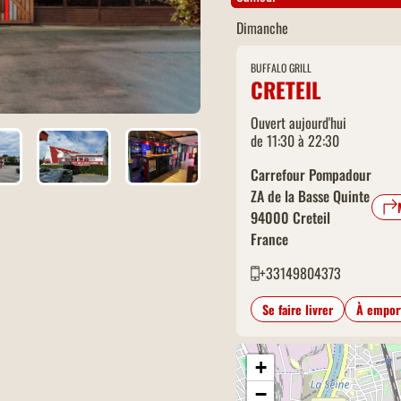
Dimanche
BUFFALO GRILL
CRETEIL
Ouvert aujourd'hui
de 11:30 à 22:30
Carrefour Pompadour
ZA de la Basse Quinte
94000
Creteil
France
+33149804373
Se faire livrer
À empor
+
−