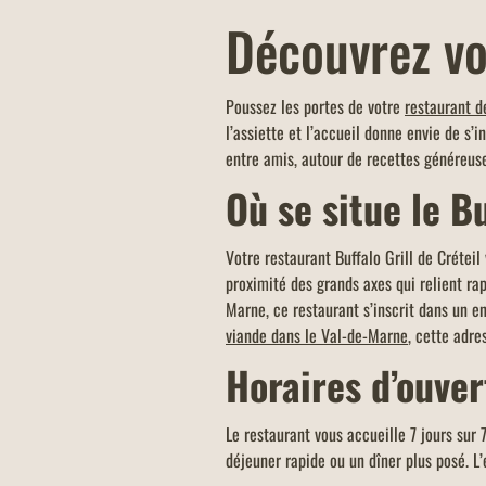
Découvrez vo
OFFRE EDENRED 5% ADDITIO
Poussez les portes de votre
restaurant d
-5% de réduction sur l'addition de tou
l’assiette et l’accueil donne envie de s’
table ou commande en vente à emport
entre amis, autour de recettes généreus
click & collect (avec paiement sur pl
Où se situe le Bu
d'un montant minimum de 40 euros.
Votre restaurant Buffalo Grill de Créteil
proximité des grands axes qui relient ra
Marne, ce restaurant s’inscrit dans un 
viande dans le Val-de-Marne
, cette adr
Horaires d’ouve
Le restaurant vous accueille 7 jours sur 
déjeuner rapide ou un dîner plus posé. L