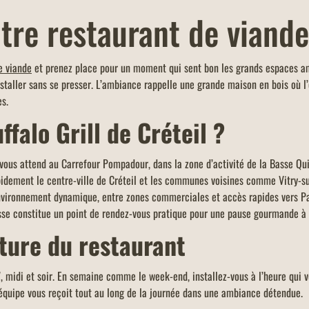
tre restaurant de viande
N
OFFRE FAMILLES NOMBREUSES
e viande
et prenez place pour un moment qui sent bon les grands espaces amér
te la
Un menu KIDS offert dans tous les
installer sans se presser. L’ambiance rappelle une grande maison en bois où l
er et
restaurants Buffalo Grill sur présentation de
es.
ace),
votre carte famille nombreuse et dans la
ffalo Grill de Créteil ?
limite d'un menu KIDS par addition.
 vous attend au Carrefour Pompadour, dans la zone d’activité de la Basse Quin
pidement le centre-ville de Créteil et les communes voisines comme Vitry-su
environnement dynamique, entre zones commerciales et accès rapides vers Pa
esse constitue un point de rendez-vous pratique pour une pause gourmande 
rture du restaurant
7, midi et soir. En semaine comme le week-end, installez-vous à l’heure qui 
’équipe vous reçoit tout au long de la journée dans une ambiance détendue.