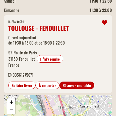
Samedi
11:30 à 22:30
Dimanche
11:30 à 22:00
BUFFALO GRILL
TOULOUSE - FENOUILLET
Ouvert aujourd'hui
de 11:30 à 15:00 et de 18:00 à 22:30
92 Route de Paris
31150
Fenouillet
M'y rendre
France
+33561275671
Se faire livrer
À emporter
Réserver une table
+
−