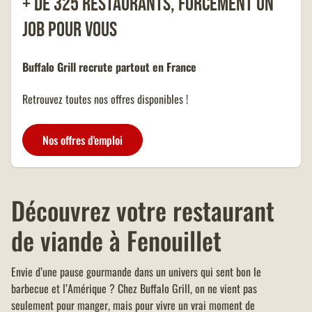
+ de 325 restaurants, forcément un
vente à emporter et click &
collect (avec paiement sur place),
job pour vous
d'un montant minimum de 40
OFFRE FAMILLES
euros.
NOMBREUSES
Buffalo Grill recrute partout en France
Un menu KIDS offert dans tous
les restaurants Buffalo Grill sur
Retrouvez toutes nos offres disponibles !
présentation de votre carte
famille nombreuse et dans la
limite d'un menu KIDS par
Nos offres d'emploi
addition.
Découvrez votre restaurant
de viande à Fenouillet
Envie d’une pause gourmande dans un univers qui sent bon le
barbecue et l’Amérique ? Chez Buffalo Grill, on ne vient pas
seulement pour manger, mais pour vivre un vrai moment de