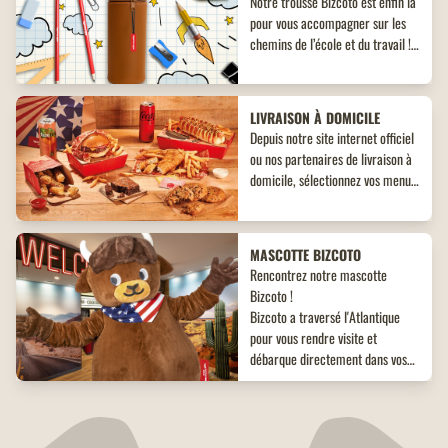
Notre trousse Bizcoto est enfin là
pour vous accompagner sur les
chemins de l’école et du travail !
Découvrez un objet collector
inédit à ne pas manquer !
LIVRAISON À DOMICILE
Depuis notre site internet officiel
ou nos partenaires de livraison à
domicile, sélectionnez vos menus,
plats, accompagnements et
desserts. Un large choix de plats
vous attend, adaptés à toutes les
MASCOTTE BIZCOTO
envies !
Rencontrez notre mascotte
Bizcoto !
Bizcoto a traversé l'Atlantique
pour vous rendre visite et
débarque directement dans vos
restaurants Buffalo Grill*! Venez
vite à sa rencontre en restaurant
CHÈQUE CADEAU
et offrez à vos enfants une
Pour régaler vos proches à coup
expérience unique et mémorable
sûr, offrez-leur nos chèques-