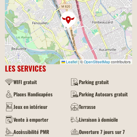
Leaflet
|
©
OpenStreetMap
contributors
LES SERVICES
WIFI gratuit
Parking gratuit
Places Handicapées
Parking Autocars gratuit
Jeux en intérieur
Terrasse
Vente à emporter
Livraison à domicile
Accèssibilité PMR
Ouverture 7 jours sur 7