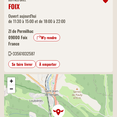
FOIX
Ouvert aujourd'hui
de 11:30 à 15:00 et de 18:00 à 22:00
ZI de Permilhac
09000
Foix
M'y rendre
France
+33561032587
Se faire livrer
À emporter
+
−