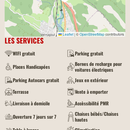
Leaflet
|
©
OpenStreetMap
contributors
LES SERVICES
WIFI gratuit
Parking gratuit
Bornes de recharge pour
Places Handicapées
voitures électriques
Parking Autocars gratuit
Jeux en extérieur
Terrasse
Vente à emporter
Livraison à domicile
Accèssibilité PMR
Chaises bébés/Chaises
Ouverture 7 jours sur 7
hautes