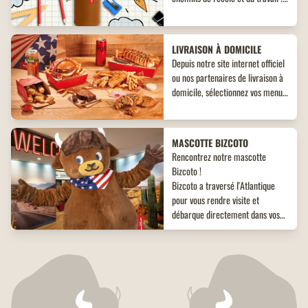
Découvrez un objet collector
inédit à ne pas manquer !
LIVRAISON À DOMICILE
Depuis notre site internet officiel
ou nos partenaires de livraison à
domicile, sélectionnez vos menus,
plats, accompagnements et
desserts. Un large choix de plats
vous attend, adaptés à toutes les
MASCOTTE BIZCOTO
envies !
Rencontrez notre mascotte
Bizcoto !
Bizcoto a traversé l'Atlantique
pour vous rendre visite et
débarque directement dans vos
restaurants Buffalo Grill*! Venez
vite à sa rencontre en restaurant
PROGRAMME DE FIDÉLITÉ
et offrez à vos enfants une
Buffalo Grill présente son
expérience unique et mémorable
nouveau programme de fidélité :
!
Buffalo Pass.
Découvrez en avant-première