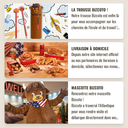
LA TROUSSE BIZCOTO !
Notre trousse Bizcoto est enfin là
pour vous accompagner sur les
chemins de l’école et du travail !
Découvrez un objet collector
inédit à ne pas manquer !
LIVRAISON À DOMICILE
Depuis notre site internet officiel
ou nos partenaires de livraison à
domicile, sélectionnez vos menus,
plats, accompagnements et
desserts. Un large choix de plats
vous attend, adaptés à toutes les
MASCOTTE BIZCOTO
envies !
Rencontrez notre mascotte
Bizcoto !
Bizcoto a traversé l'Atlantique
pour vous rendre visite et
débarque directement dans vos
restaurants Buffalo Grill*! Venez