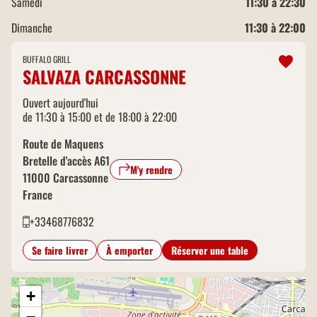
Samedi
11:30 à 22:30
Dimanche
11:30 à 22:00
BUFFALO GRILL
SALVAZA CARCASSONNE
Ouvert aujourd'hui
de 11:30 à 15:00 et de 18:00 à 22:00
Route de Maquens
Bretelle d'accès A61
M'y rendre
11000
Carcassonne
France
+33468776832
Se faire livrer
À emporter
Réserver une table
+