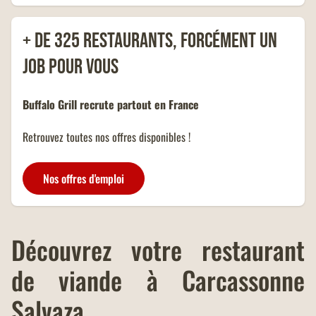
euros.
NOMBREUSES
Un menu KIDS offert dans tous
+ de 325 restaurants, forcément un
les restaurants Buffalo Grill sur
présentation de votre carte
job pour vous
famille nombreuse et dans la
limite d'un menu KIDS par
addition.
Buffalo Grill recrute partout en France
Retrouvez toutes nos offres disponibles !
Nos offres d'emploi
Découvrez votre restaurant
de viande à Carcassonne
Salvaza