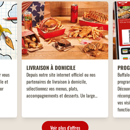
LIVRAISON À DOMICILE
PROG
r vous
Depuis notre site internet officiel ou nos
Buffalo
le et
partenaires de livraison à domicile,
program
tor
sélectionnez vos menus, plats,
Découv
accompagnements et desserts. Un large
récomp
choix de plats vous attend, adaptés à toutes
vos vis
les envies !
fonctio
gagnan
Voir plus d’offres