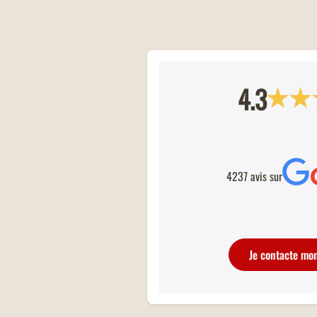
4.3
COMMANDEZ À EMPORTER
Commandez à emporter chez Buffalo G
votre restaurant s'occupe de tout, pou
dîner en famille ou entre amis, ou bie
une pause déjeuner rapide !
4237 avis sur
Je contacte mo