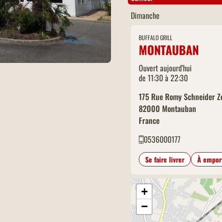
Dimanche
BUFFALO GRILL
MONTAUBAN
Ouvert aujourd'hui
de 11:30 à 22:30
175 Rue Romy Schneider Z
82000
Montauban
France
0536000177
Se faire livrer
À empor
+
−