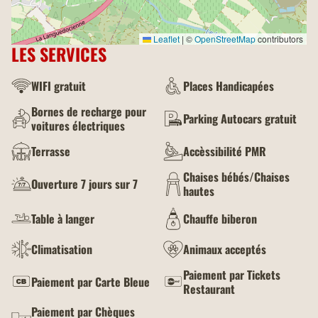
Leaflet
|
©
OpenStreetMap
contributors
LES SERVICES
WIFI gratuit
Places Handicapées
Bornes de recharge pour
Parking Autocars gratuit
voitures électriques
Terrasse
Accèssibilité PMR
Chaises bébés/Chaises
Ouverture 7 jours sur 7
hautes
Table à langer
Chauffe biberon
Climatisation
Animaux acceptés
Paiement par Tickets
Paiement par Carte Bleue
Restaurant
Paiement par Chèques