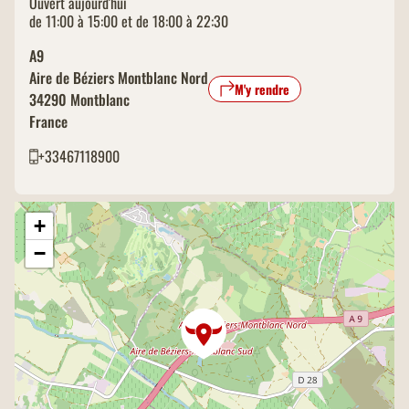
Ouvert aujourd'hui
de 11:00 à 15:00 et de 18:00 à 22:30
A9
Aire de Béziers Montblanc Nord
M'y rendre
34290
Montblanc
France
+33467118900
+
−