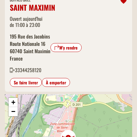
SAINT MAXIMIN
Ouvert aujourd'hui
de 11:00 à 23:00
195 Rue des Jacobins
Route Nationale 16
M'y rendre
60740
Saint Maximin
France
+33344258120
Se faire livrer
À emporter
+
−