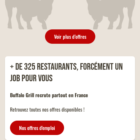
pour une pause déjeuner rapide !
OFFRE FAMILLES
NOMBREUSES
Un menu KIDS offert dans tous
les restaurants Buffalo Grill sur
présentation de votre carte
Voir plus d’offres
famille nombreuse et dans la
limite d'un menu KIDS par
addition.
+ de 325 restaurants, forcément un
job pour vous
Buffalo Grill recrute partout en France
Retrouvez toutes nos offres disponibles !
Nos offres d'emploi