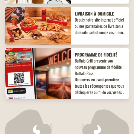
inédit à ne pas manquer !
LIVRAISON À DOMICILE
Depuis notre site internet officiel
ou nos partenaires de livraison à
domicile, sélectionnez vos menus,
plats, accompagnements et
desserts. Un large choix de plats
vous attend, adaptés à toutes les
PROGRAMME DE FIDÉLITÉ
envies !
Buffalo Grill présente son
nouveau programme de fidélité :
Buffalo Pass.
Découvrez en avant-première
toutes les récompenses que vous
débloquerez au fil de vos visites
dans nos restaurants. Avec son
fonctionnement inédit, vous êtes
COMMANDEZ À EMPORTER
sûrs d'être gagnant.
Commandez à emporter chez
Buffalo Grill, votre restaurant
s'occupe de tout, pour un dîner en
famille ou entre amis, ou bien