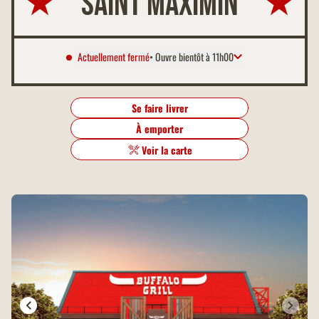
Saint Maximin
Actuellement fermé
• Ouvre bientôt à 11h00
Lundi
11:00 à 22:00
Mardi
11:00 à 22:00
Se faire livrer
Mercredi
11:00 à 22:00
À emporter
Jeudi
11:00 à 22:00
Vendredi
11:00 à 23:00
Voir la carte
Samedi
11:00 à 23:00
Dimanche
11:00 à 23:00