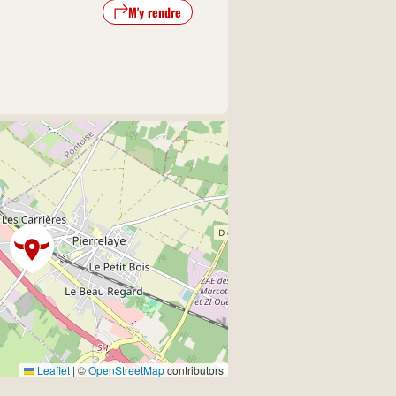
M'y rendre
Leaflet
|
©
OpenStreetMap
contributors