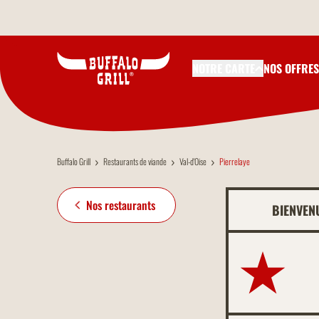
Aller au contenu principal
NOTRE CARTE
NOS OFFRES
Buffalo Grill
Restaurants de viande
Val-d'Oise
Pierrelaye
Nos restaurants
BIENVEN