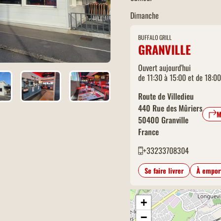
Dimanche
BUFFALO GRILL
GRANVILLE
Ouvert aujourd'hui
de 11:30 à 15:00 et de 18:0
Route de Villedieu
440 Rue des Mûriers
M
50400
Granville
France
+33233708304
Se faire livrer
À empor
+
−