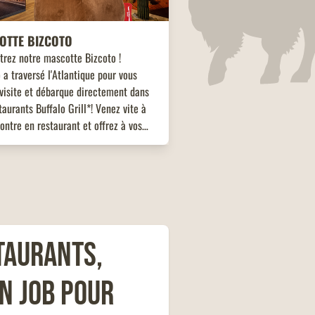
OTTE BIZCOTO
trez notre mascotte Bizcoto !
 a traversé l'Atlantique pour vous
visite et débarque directement dans
taurants Buffalo Grill*! Venez vite à
ontre en restaurant et offrez à vos
s une expérience unique et mémorable
taurants,
n job pour
ANDEZ À EMPORTER