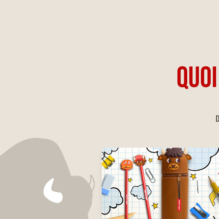
QUOI
D