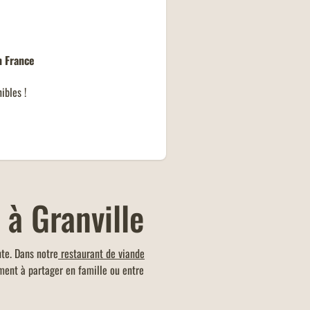
dez à emporter chez Buffalo Grill,
estaurant s'occupe de tout, pour un
n famille ou entre amis, ou bien pour
se déjeuner rapide !
n France
ibles !
 à Granville
nte. Dans notre
restaurant de viande
ment à partager en famille ou entre