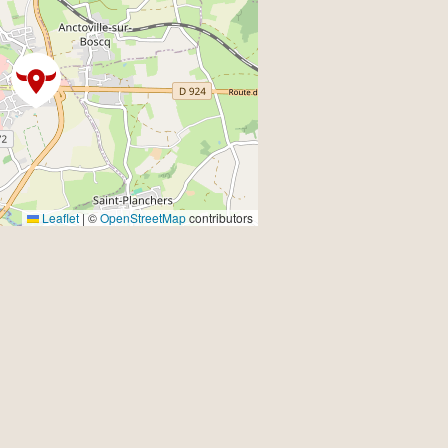
Leaflet
|
©
OpenStreetMap
contributors