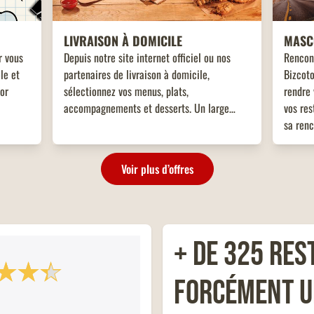
LIVRAISON À DOMICILE
MASC
r vous
Depuis notre site internet officiel ou nos
Rencon
le et
partenaires de livraison à domicile,
Bizcoto
tor
sélectionnez vos menus, plats,
rendre 
accompagnements et desserts. Un large
vos res
choix de plats vous attend, adaptés à toutes
sa renc
les envies !
enfant
!
Voir plus d’offres
+ de 325 res
forcément u
PROGRAMME DE FIDÉLITÉ
COMM