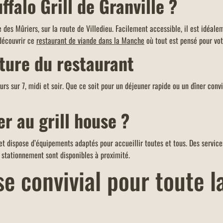
ffalo Grill de Granville ?
limite d'un menu KIDS par addition.
 des Mûriers, sur la route de Villedieu. Facilement accessible, il est idéa
 découvrir ce
restaurant de viande dans la Manche
où tout est pensé pour vot
rture du restaurant
jours sur 7, midi et soir. Que ce soit pour un déjeuner rapide ou un dîner con
 au grill house ?
et dispose d’équipements adaptés pour accueillir toutes et tous. Des service
e stationnement sont disponibles à proximité.
 convivial pour toute la