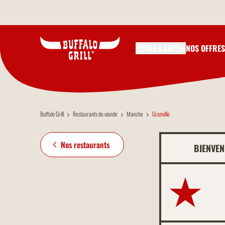
Aller au contenu principal
NOTRE CARTE
NOS OFFRES
Buffalo Grill
Restaurants de viande
Manche
Granville
Nos restaurants
BIENVEN