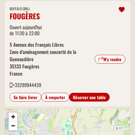
BUFFALO GRILL
FOUGÈRES
Ouvert aujourd'hui
de 11:30 à 22:00
5 Avenue des Français Libres
Zone d'aménagement concerté de la
Guenaudière
M'y rendre
35133
Fougères
France
+33299944439
Se faire livrer
À emporter
Réserver une table
+
−