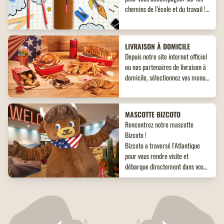
chemins de l’école et du travail !
Découvrez un objet collector
inédit à ne pas manquer !
LIVRAISON À DOMICILE
Depuis notre site internet officiel
ou nos partenaires de livraison à
domicile, sélectionnez vos menus,
plats, accompagnements et
desserts. Un large choix de plats
vous attend, adaptés à toutes les
MASCOTTE BIZCOTO
envies !
Rencontrez notre mascotte
Bizcoto !
Bizcoto a traversé l'Atlantique
pour vous rendre visite et
débarque directement dans vos
restaurants Buffalo Grill*! Venez
vite à sa rencontre en restaurant
RESTAURANTS RÉNOVÉS
et offrez à vos enfants une
Tout beaux, tout neufs ! Retrouvez
expérience unique et mémorable
tous nos restaurants Buffalo Grill
!
fraîchement rénovés.