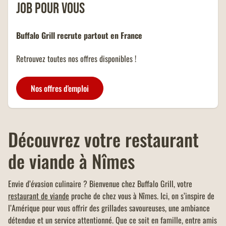
pour une pause déjeuner rapide !
job pour vous
OFFRE EDENRED 5%
ADDITION
-5% de réduction sur l'addition
Buffalo Grill recrute partout en France
de toute la table ou commande en
vente à emporter et click &
Retrouvez toutes nos offres disponibles !
collect (avec paiement sur place),
d'un montant minimum de 40
OFFRE FAMILLES
euros.
NOMBREUSES
Nos offres d'emploi
Un menu KIDS offert dans tous
les restaurants Buffalo Grill sur
présentation de votre carte
famille nombreuse et dans la
Découvrez votre restaurant
limite d'un menu KIDS par
addition.
de viande à Nîmes
Envie d’évasion culinaire ? Bienvenue chez Buffalo Grill, votre
restaurant de viande
proche de chez vous à Nîmes. Ici, on s’inspire de
l’Amérique pour vous offrir des grillades savoureuses, une ambiance
détendue et un service attentionné. Que ce soit en famille, entre amis