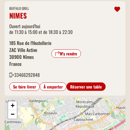
BUFFALO GRILL
NIMES
Ouvert aujourd'hui
de 11:30 à 15:00 et de 18:30 à 22:30
185 Rue de l'Hostellerie
ZAC Ville Active
M'y rendre
30900
Nîmes
France
+33466292848
Se faire livrer
À emporter
Réserver une table
+
−