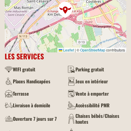
Leaflet
|
©
OpenStreetMap
contributors
LES SERVICES
WIFI gratuit
Parking gratuit
Places Handicapées
Jeux en intérieur
Terrasse
Vente à emporter
Livraison à domicile
Accèssibilité PMR
Chaises bébés/Chaises
Ouverture 7 jours sur 7
hautes