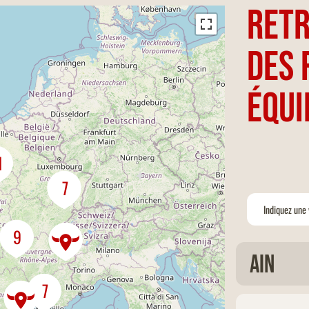
Retr
des 
équi
1
7
9
Services
Ain
Ac
7