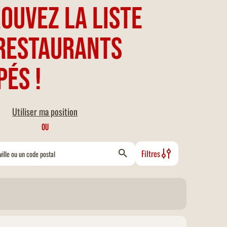
ouvez la liste
restaurants
pés !
Utiliser ma position
OU
Filtres
cèssibilité PMR
Livraison à domicile
Accueil de