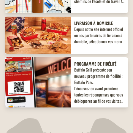
chemins de l’école et du travail !
Découvrez un objet collector
inédit à ne pas manquer !
LIVRAISON À DOMICILE
Depuis notre site internet officiel
ou nos partenaires de livraison à
domicile, sélectionnez vos menus,
plats, accompagnements et
desserts. Un large choix de plats
vous attend, adaptés à toutes les
PROGRAMME DE FIDÉLITÉ
envies !
Buffalo Grill présente son
nouveau programme de fidélité :
Buffalo Pass.
Découvrez en avant-première
toutes les récompenses que vous
débloquerez au fil de vos visites
dans nos restaurants. Avec son
fonctionnement inédit, vous êtes
COMMANDEZ À EMPORTER
sûrs d'être gagnant.
Commandez à emporter chez
Buffalo Grill, votre restaurant
s'occupe de tout, pour un dîner en