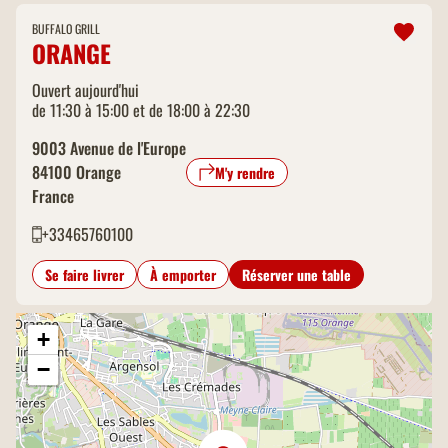
BUFFALO GRILL
ORANGE
Ouvert aujourd'hui
de 11:30 à 15:00 et de 18:00 à 22:30
9003 Avenue de l'Europe
84100
Orange
M'y rendre
France
+33465760100
Se faire livrer
À emporter
Réserver une table
+
−