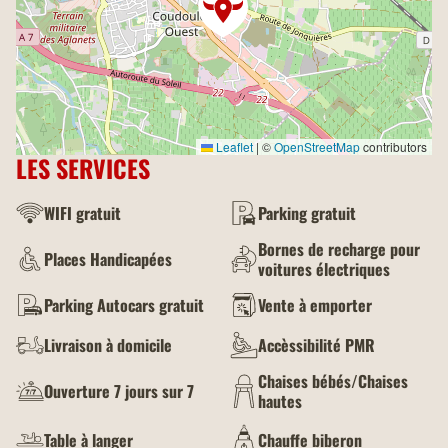
Leaflet
|
©
OpenStreetMap
contributors
LES SERVICES
WIFI gratuit
Parking gratuit
Bornes de recharge pour
Places Handicapées
voitures électriques
Parking Autocars gratuit
Vente à emporter
Livraison à domicile
Accèssibilité PMR
Chaises bébés/Chaises
Ouverture 7 jours sur 7
hautes
Table à langer
Chauffe biberon