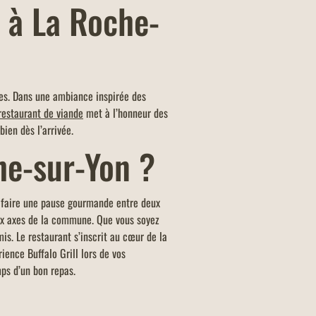
 à La Roche-
E FAMILLES NOMBREUSES
u KIDS offert dans tous les
ants Buffalo Grill sur présentation de
ées. Dans une ambiance inspirée des
arte famille nombreuse et dans la
restaurant de viande
met à l’honneur des
d'un menu KIDS par addition.
bien dès l’arrivée.
che-sur-Yon ?
r faire une pause gourmande entre deux
paux axes de la commune. Que vous soyez
is. Le restaurant s’inscrit au cœur de la
ience Buffalo Grill lors de vos
mps d’un bon repas.