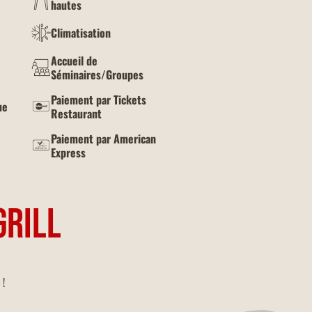
hautes
Climatisation
Accueil de
Séminaires/Groupes
Paiement par Tickets
ue
Restaurant
Paiement par American
Express
GRILL
 !