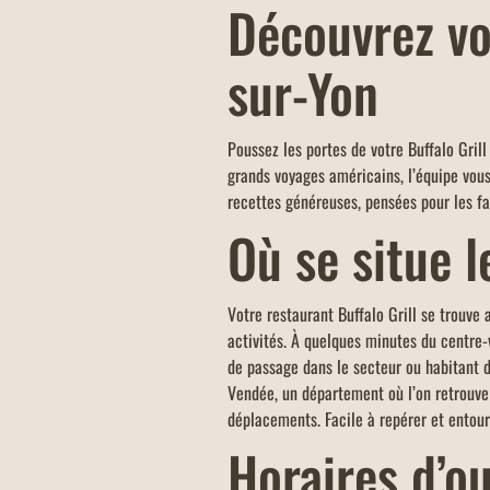
Découvrez vo
sur-Yon
COMMANDEZ À EMPORTER
Commandez à emporter chez Buffalo G
votre restaurant s'occupe de tout, pou
Poussez les portes de votre Buffalo Gril
dîner en famille ou entre amis, ou bie
grands voyages américains, l’équipe vous
une pause déjeuner rapide !
recettes généreuses, pensées pour les fa
Où se situe l
Votre restaurant Buffalo Grill se trouv
activités. À quelques minutes du centre-
de passage dans le secteur ou habitant d
Vendée, un département où l’on retrouv
déplacements. Facile à repérer et entour
Horaires d’o