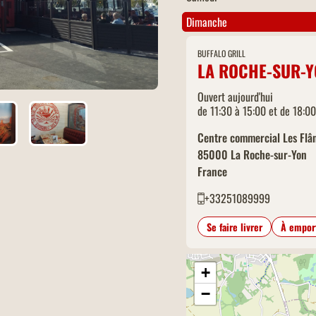
Dimanche
BUFFALO GRILL
LA ROCHE-SUR-Y
Ouvert aujourd'hui
de 11:30 à 15:00 et de 18:0
Centre commercial Les Flâ
85000
La Roche-sur-Yon
France
+33251089999
Se faire livrer
À empor
+
−