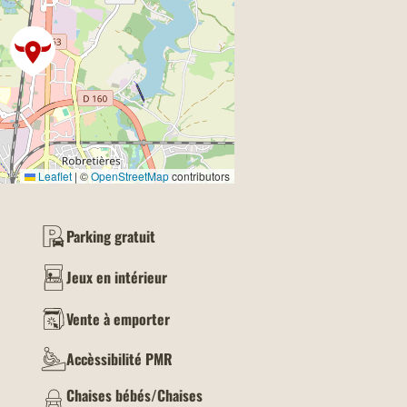
Leaflet
|
©
OpenStreetMap
contributors
Parking gratuit
Jeux en intérieur
Vente à emporter
Accèssibilité PMR
Chaises bébés/Chaises