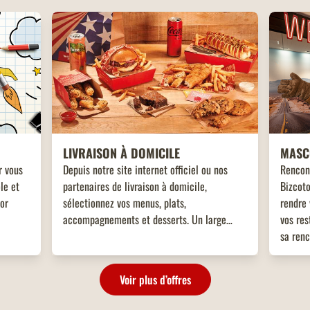
LIVRAISON À DOMICILE
MASC
r vous
Depuis notre site internet officiel ou nos
Rencon
le et
partenaires de livraison à domicile,
Bizcoto
tor
sélectionnez vos menus, plats,
rendre 
accompagnements et desserts. Un large
vos res
choix de plats vous attend, adaptés à toutes
sa renc
les envies !
enfant
!
Voir plus d’offres