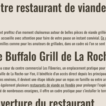
tre restaurant de viande
OFFRE EDENRED 5% ADDITION
OFFR
rill,
-5% de réduction sur l'addition de toute la
Un men
r un
table ou commande en vente à emporter et
restaur
l et profitez d’un moment chaleureux autour de belles pièces de viande grill
n pour
click & collect (avec paiement sur place),
votre c
 accueille avec attention pour faire de votre pause un instant convivial.
Ce 
d'un montant minimum de 40 euros.
limite 
milles comme pour les amateurs de grillades, dans un cadre où l’on se sent 
e Buffalo Grill de La Ro
e au cœur du centre commercial Les Flâneries, un emplacement pratique pou
ville de La Roche-sur-Yon, il bénéficie d’un accès direct depuis les princi
es environs, il devient une étape idéale pour un repas en famille ou entre am
e également plusieurs
restaurants de viande en Vendée
pour prolonger l’expér
é de nombreuses enseignes, il offre un cadre pratique pour s’installer le te
uverture du restaurant