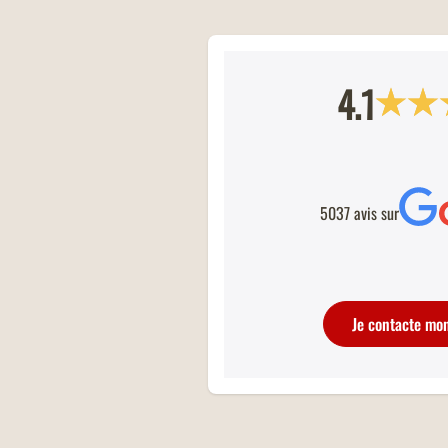
4.1
RESTAURANTS RÉNOVÉS
Tout beaux, tout neufs ! Retrouvez tou
restaurants Buffalo Grill fraîchement
5037 avis sur
rénovés.
Je contacte mo