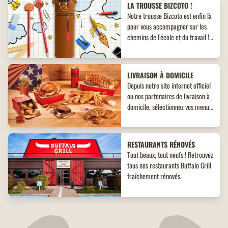
LA TROUSSE BIZCOTO !
Notre trousse Bizcoto est enfin là
pour vous accompagner sur les
chemins de l’école et du travail !
Découvrez un objet collector
inédit à ne pas manquer !
LIVRAISON À DOMICILE
Depuis notre site internet officiel
ou nos partenaires de livraison à
domicile, sélectionnez vos menus,
plats, accompagnements et
desserts. Un large choix de plats
vous attend, adaptés à toutes les
RESTAURANTS RÉNOVÉS
envies !
Tout beaux, tout neufs ! Retrouvez
tous nos restaurants Buffalo Grill
fraîchement rénovés.
PROGRAMME DE FIDÉLITÉ
Buffalo Grill présente son