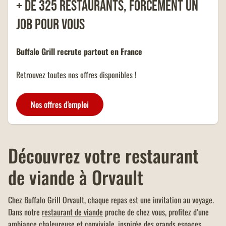
+ de 325 restaurants, forcément un
les restaurants Buffalo Grill sur
présentation de votre carte
job pour vous
famille nombreuse et dans la
limite d'un menu KIDS par
addition.
Buffalo Grill recrute partout en France
Retrouvez toutes nos offres disponibles !
Nos offres d'emploi
Découvrez votre restaurant
de viande à Orvault
Chez Buffalo Grill Orvault, chaque repas est une invitation au voyage.
Dans notre
restaurant de viande
proche de chez vous, profitez d’une
ambiance chaleureuse et conviviale, inspirée des grands espaces