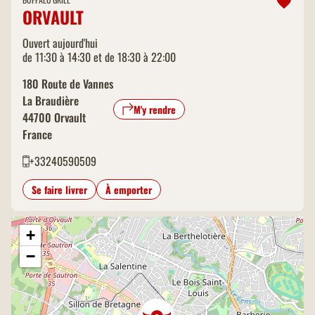
ORVAULT
Ouvert aujourd'hui
de 11:30 à 14:30 et de 18:30 à 22:00
180 Route de Vannes
La Braudière
M'y rendre
44700
Orvault
France
+33240590509
Se faire livrer
À emporter
+
−