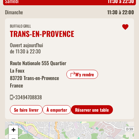
Samedi
11:30 à 22:30
Dimanche
11:30 à 22:00
BUFFALO GRILL
TRANS-EN-PROVENCE
Ouvert aujourd'hui
de 11:30 à 22:30
Route Nationale 555 Quartier
La Foux
M'y rendre
83720
Trans-en-Provence
France
+33494708838
Se faire livrer
À emporter
Réserver une table
+