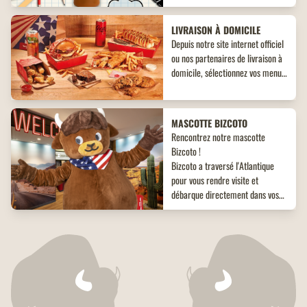
inédit à ne pas manquer !
LIVRAISON À DOMICILE
Depuis notre site internet officiel
ou nos partenaires de livraison à
domicile, sélectionnez vos menus,
plats, accompagnements et
desserts. Un large choix de plats
vous attend, adaptés à toutes les
MASCOTTE BIZCOTO
envies !
Rencontrez notre mascotte
Bizcoto !
Bizcoto a traversé l'Atlantique
pour vous rendre visite et
débarque directement dans vos
restaurants Buffalo Grill*! Venez
vite à sa rencontre en restaurant
WEDDING CHAPEL
et offrez à vos enfants une
Dans nos restaurants rénovés,
expérience unique et mémorable
découvrez nos boxes dédiés à
!
l'amour. Un véritable
espace
dédié
où les amoureux pourront
se plonger dans un décor qui leur
PROGRAMME DE FIDÉLITÉ