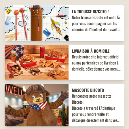
LA TROUSSE BIZCOTO !
Notre trousse Bizcoto est enfin là
pour vous accompagner sur les
chemins de l’école et du travail !
Découvrez un objet collector
inédit à ne pas manquer !
LIVRAISON À DOMICILE
Depuis notre site internet officiel
ou nos partenaires de livraison à
domicile, sélectionnez vos menus,
plats, accompagnements et
desserts. Un large choix de plats
vous attend, adaptés à toutes les
MASCOTTE BIZCOTO
envies !
Rencontrez notre mascotte
Bizcoto !
Bizcoto a traversé l'Atlantique
pour vous rendre visite et
débarque directement dans vos
restaurants Buffalo Grill*! Venez