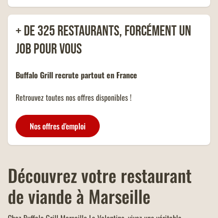
OFFRE FAMILLES
euros.
NOMBREUSES
Un menu KIDS offert dans tous
+ de 325 restaurants, forcément un
les restaurants Buffalo Grill sur
présentation de votre carte
job pour vous
famille nombreuse et dans la
limite d'un menu KIDS par
addition.
Buffalo Grill recrute partout en France
Retrouvez toutes nos offres disponibles !
Nos offres d'emploi
Découvrez votre restaurant
de viande à Marseille