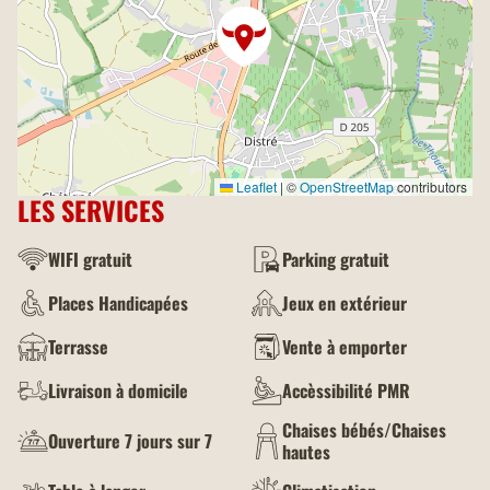
Leaflet
|
©
OpenStreetMap
contributors
LES SERVICES
WIFI gratuit
Parking gratuit
Places Handicapées
Jeux en extérieur
Terrasse
Vente à emporter
Livraison à domicile
Accèssibilité PMR
Chaises bébés/Chaises
Ouverture 7 jours sur 7
hautes