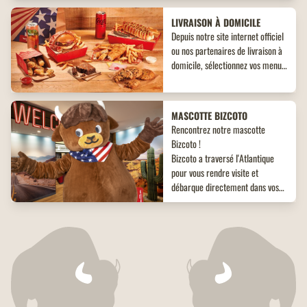
LIVRAISON À DOMICILE
Depuis notre site internet officiel
ou nos partenaires de livraison à
domicile, sélectionnez vos menus,
plats, accompagnements et
desserts. Un large choix de plats
vous attend, adaptés à toutes les
MASCOTTE BIZCOTO
envies !
Rencontrez notre mascotte
Bizcoto !
Bizcoto a traversé l'Atlantique
pour vous rendre visite et
débarque directement dans vos
restaurants Buffalo Grill*! Venez
vite à sa rencontre en restaurant
CHÈQUE CADEAU
et offrez à vos enfants une
Pour régaler vos proches à coup
expérience unique et mémorable
sûr, offrez-leur nos chèques-
!
cadeaux Buffalo Grill d'une valeur
de 25€ et 50€. Un cadeau qui les
régalera à coup sûr.
PROGRAMME DE FIDÉLITÉ