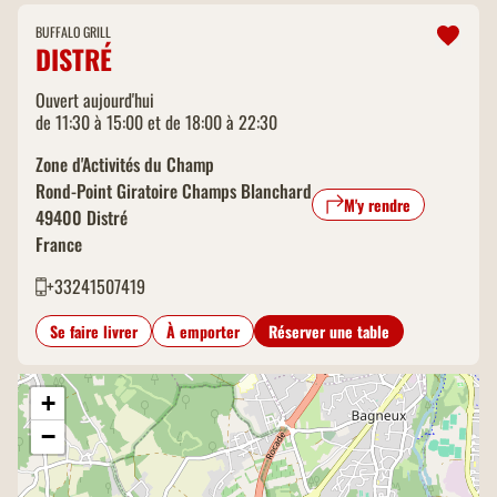
BUFFALO GRILL
DISTRÉ
Ouvert aujourd'hui
de 11:30 à 15:00 et de 18:00 à 22:30
Zone d'Activités du Champ
Rond-Point Giratoire Champs Blanchard
M'y rendre
49400
Distré
France
+33241507419
Se faire livrer
À emporter
Réserver une table
+
−