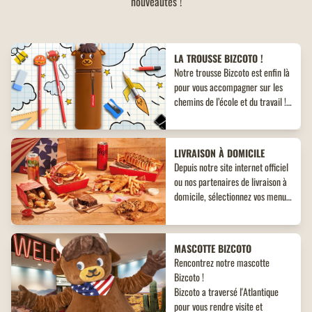
nouveautés !
LA TROUSSE BIZCOTO !
Notre trousse Bizcoto est enfin là
pour vous accompagner sur les
chemins de l’école et du travail !
Découvrez un objet collector
inédit à ne pas manquer !
LIVRAISON À DOMICILE
Depuis notre site internet officiel
ou nos partenaires de livraison à
domicile, sélectionnez vos menus,
plats, accompagnements et
desserts. Un large choix de plats
vous attend, adaptés à toutes les
MASCOTTE BIZCOTO
envies !
Rencontrez notre mascotte
Bizcoto !
Bizcoto a traversé l'Atlantique
pour vous rendre visite et