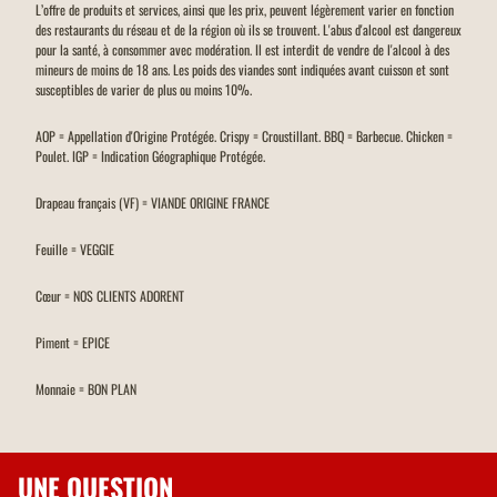
L’offre de produits et services, ainsi que les prix, peuvent légèrement varier en fonction
des restaurants du réseau et de la région où ils se trouvent. L'abus d'alcool est dangereux
pour la santé, à consommer avec modération. Il est interdit de vendre de l'alcool à des
mineurs de moins de 18 ans. Les poids des viandes sont indiquées avant cuisson et sont
susceptibles de varier de plus ou moins 10%.
AOP = Appellation d'Origine Protégée. Crispy = Croustillant. BBQ = Barbecue. Chicken =
Poulet. IGP = Indication Géographique Protégée.
Drapeau français (VF) = VIANDE ORIGINE FRANCE
Feuille = VEGGIE
Cœur = NOS CLIENTS ADORENT
Piment = EPICE
Monnaie = BON PLAN
UNE QUESTION