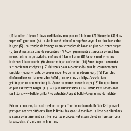
(1) Lamelles d'oignon frites croustillantes avec panure à la bière. (2) Décongelé. (3) Hors
super café gourmand. (4) Un steak haché de bœuf ou suprême végétal en plus dans votre
burger. (5) Une tranche de fromage ou trois tranches de bacon en plus dans votre burger.
(6) Jus et nectars à base de concentrés. (7) Accompagnements et sauces à volonté hors
menus, potato burger, salades, œuf poché à l'américaine. (8) Sauce yaourt grec aux
herbes et à la moutarde. (9) Moutarde façon américaine. (10) Sauce façon mayonnaise
aux cornichons et câpres. (12) Cuisson à cœur recommandée pour les consommateurs
sensibles (jeunes enfants, personnes enceintes ou immunodéprimées). (13) Pour plus
d'informations sur l'anniversaire Buffalo, rendez-vous sur https://www.buffalo-
grill.fr/pour-un-anniversaire. (14) Sauce au beurre de cacahuètes. (16) Un steak haché
en plus dans votre burger. (17) Pour plus d'information sur le Buffalo Pass, rendez-vous
sur
https://www.buffalo-grill.fr/nos-actualites/lesprit-buffalo/programme-de-fidelite
.
Prix nets en euros, taxes et services compris. Tous les restaurants Buffalo Grill peuvent
pratiquer des prix différents. Dans la limite des stocks disponibles. La liste des allergènes
présents volontairement dans les recettes proposées est disponible et en libre service à
la caisse/bar. Visuels non contractuels.