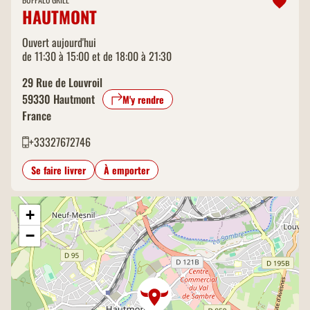
HAUTMONT
Ouvert aujourd'hui
de 11:30 à 15:00 et de 18:00 à 21:30
29 Rue de Louvroil
59330
Hautmont
M'y rendre
France
+33327672746
Se faire livrer
À emporter
+
−