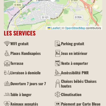
Leaflet
|
©
OpenStreetMap
contributors
LES SERVICES
WIFI gratuit
Parking gratuit
Places Handicapées
Jeux en intérieur
Terrasse
Vente à emporter
Livraison à domicile
Accèssibilité PMR
Chaises bébés/Chaises
Ouverture 7 jours sur 7
hautes
Table à langer
Climatisation
Animaux acceptés
Paiement par Carte Bleue