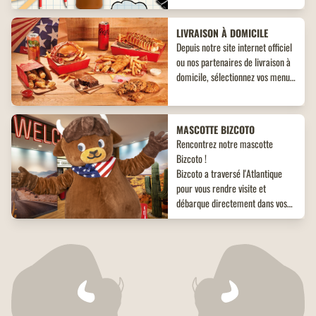
inédit à ne pas manquer !
LIVRAISON À DOMICILE
Depuis notre site internet officiel
ou nos partenaires de livraison à
domicile, sélectionnez vos menus,
plats, accompagnements et
desserts. Un large choix de plats
vous attend, adaptés à toutes les
MASCOTTE BIZCOTO
envies !
Rencontrez notre mascotte
Bizcoto !
Bizcoto a traversé l'Atlantique
pour vous rendre visite et
débarque directement dans vos
restaurants Buffalo Grill*! Venez
vite à sa rencontre en restaurant
RESTAURANTS RÉNOVÉS
et offrez à vos enfants une
Tout beaux, tout neufs ! Retrouvez
expérience unique et mémorable
tous nos restaurants Buffalo Grill
!
fraîchement rénovés.