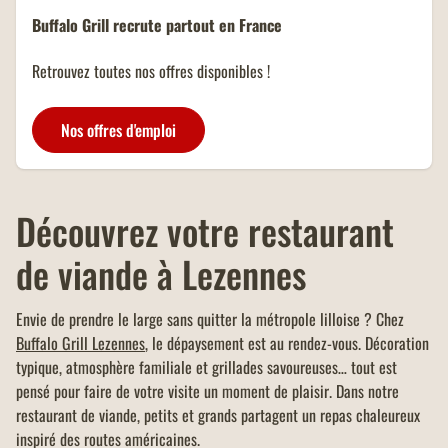
-5% de réduction sur l'addition
Buffalo Grill recrute partout en France
de toute la table ou commande en
vente à emporter et click &
Retrouvez toutes nos offres disponibles !
collect (avec paiement sur place),
d'un montant minimum de 40
OFFRE FAMILLES
euros.
NOMBREUSES
Nos offres d'emploi
Un menu KIDS offert dans tous
les restaurants Buffalo Grill sur
présentation de votre carte
famille nombreuse et dans la
Découvrez votre restaurant
limite d'un menu KIDS par
addition.
de viande à Lezennes
Envie de prendre le large sans quitter la métropole lilloise ? Chez
Buffalo Grill Lezennes
, le dépaysement est au rendez-vous. Décoration
typique, atmosphère familiale et grillades savoureuses… tout est
pensé pour faire de votre visite un moment de plaisir. Dans notre
restaurant de viande, petits et grands partagent un repas chaleureux
inspiré des routes américaines.