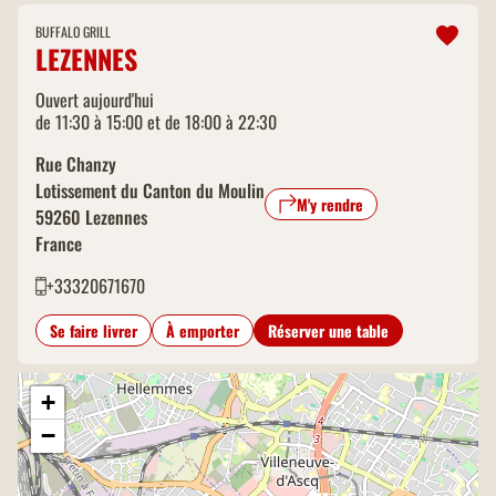
BUFFALO GRILL
LEZENNES
Ouvert aujourd'hui
de 11:30 à 15:00 et de 18:00 à 22:30
Rue Chanzy
Lotissement du Canton du Moulin
M'y rendre
59260
Lezennes
France
+33320671670
Se faire livrer
À emporter
Réserver une table
+
−