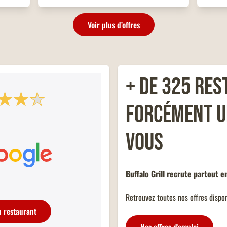
gagnan
Voir plus d’offres
+ de 325 res
OFFRE FAMILLES NOMBREUSES
forcément u
rill,
Un menu KIDS offert dans tous les
r un
restaurants Buffalo Grill sur présentation de
vous
n pour
votre carte famille nombreuse et dans la
limite d'un menu KIDS par addition.
Buffalo Grill recrute partout e
Retrouvez toutes nos offres dispon
n restaurant