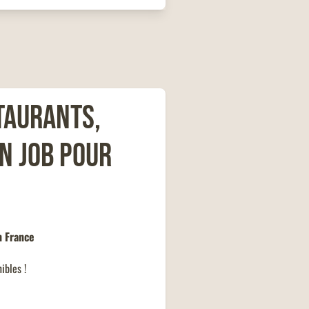
t.
taurants,
n job pour
n France
ibles !