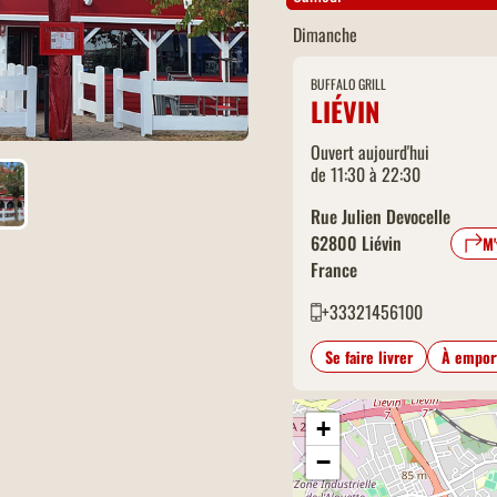
Dimanche
BUFFALO GRILL
LIÉVIN
Ouvert aujourd'hui
de 11:30 à 22:30
Rue Julien Devocelle
62800
Liévin
M'
France
+33321456100
Se faire livrer
À empor
+
−