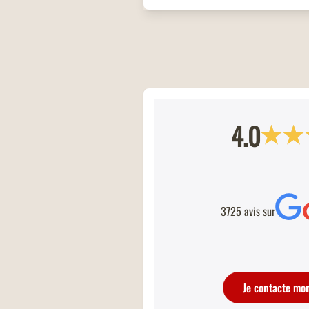
4.0
COMMANDEZ À EMPORTER
Commandez à emporter chez Buffalo G
votre restaurant s'occupe de tout, pou
dîner en famille ou entre amis, ou bie
une pause déjeuner rapide !
3725 avis sur
Je contacte mo