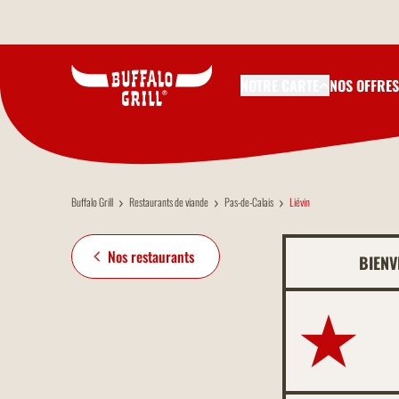
Aller au contenu principal
NOTRE CARTE
NOS OFFRES
Buffalo Grill
Restaurants de viande
Pas-de-Calais
Liévin
Nos restaurants
BIENV