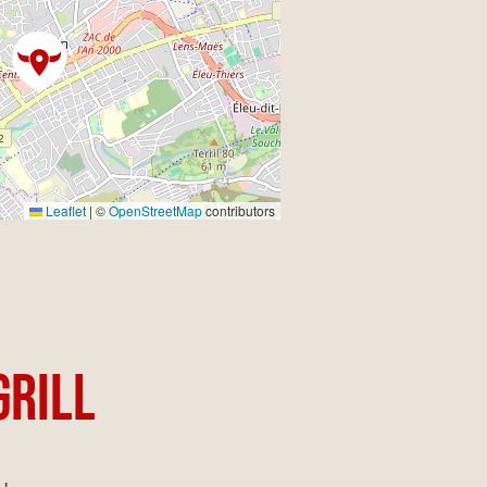
Leaflet
|
©
OpenStreetMap
contributors
GRILL