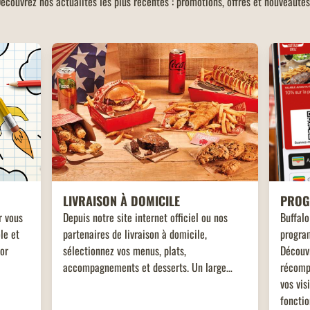
écouvrez nos actualités les plus récentes : promotions, offres et nouveautés
LIVRAISON À DOMICILE
PROG
r vous
Depuis notre site internet officiel ou nos
Buffalo
le et
partenaires de livraison à domicile,
program
tor
sélectionnez vos menus, plats,
Découv
accompagnements et desserts. Un large
récomp
choix de plats vous attend, adaptés à toutes
vos vis
les envies !
fonctio