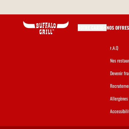
Aller au contenu principal
UNE Q
NOTRE CARTE
NOS OFFRES
Contact
F.A.Q
Nos restau
Devenir fr
Recruteme
Allergènes
Accessibil