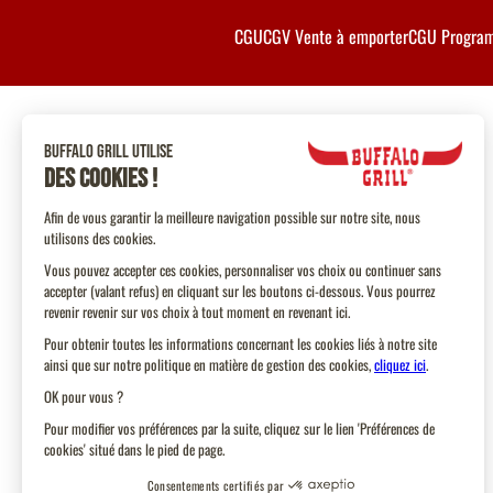
CGU
CGV Vente à emporter
CGU Program