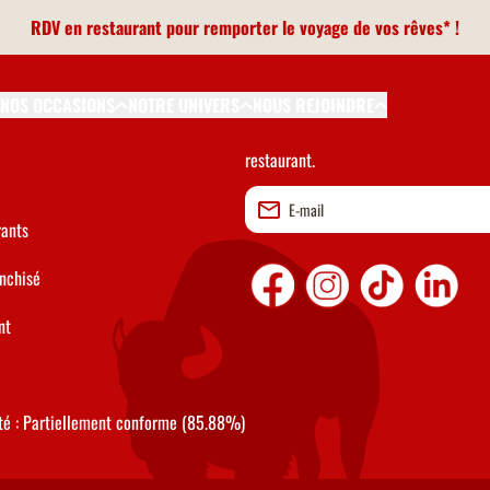
RDV en restaurant pour remporter le voyage de vos rêves* !
UESTION
RESTEZ INFORMÉS
NOS OCCASIONS
NOTRE UNIVERS
NOUS REJOINDRE
Inscrivez-vous à notre Newsletter et d
restaurant.
rants
anchisé
nt
ité : Partiellement conforme (85.88%)