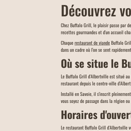
Découvrez vot
OFFRE FAMILLES NOMBREUSE
Chez Buffalo Grill, le plaisir passe par 
Un menu KIDS offert dans tous les
recettes gourmandes et d'un accueil cha
restaurants Buffalo Grill sur présenta
Chaque
votre carte famille nombreuse et dans
restaurant de viande
Buffalo Gril
dans un cadre où l'on se sent rapidement 
limite d'un menu KIDS par addition.
Où se situe le Bu
Le Buffalo Grill d'Albertville est situé
restaurant depuis le centre-ville d'Albe
Installé en Savoie, il s'inscrit pleineme
vous soyez de passage dans la région ou
Horaires d'ouver
Le restaurant Buffalo Grill d'Albertville