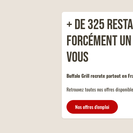
+ de 325 rest
forcément un
PROGRAMME DE FIDÉLITÉ
vous
Buffalo Grill présente son nouveau
programme de fidélité : Buffalo Pass.
Découvrez en avant-première toutes l
récompenses que vous débloquerez au 
Buffalo Grill recrute partout en F
vos visites dans nos restaurants. Avec
fonctionnement inédit, vous êtes sûrs 
Retrouvez toutes nos offres disponible
gagnant.
Nos offres d'emploi