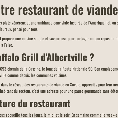
re restaurant de viande 
S
des plats généreux et une ambiance conviviale inspirée de l'Amérique. Ici, on 
leureux, pensé pour tous.
tion de
 la
l propose une cuisine simple et savoureuse pour partager un bon repas en fa
à l'aise.
ffalo Grill d'Albertville ?
 au 693 chemin de la Cassine, le long de la Route Nationale 90. Son emplace
rtville comme depuis les communes voisines.
nt dans le réseau des
restaurants de viande en Savoie
, appréciés pour leur acc
 habitant du secteur, c'est une adresse pour une pause gourmande sans détou
ture du restaurant
 vous accueille tous les jours, le midi et le soir. En semaine comme le week-e