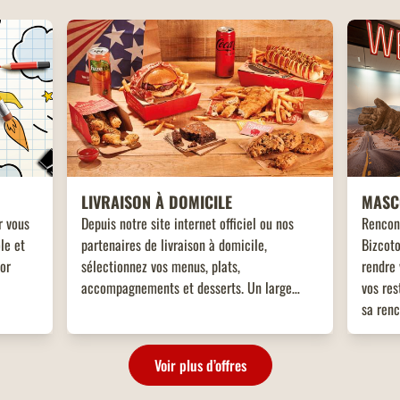
LIVRAISON À DOMICILE
MASC
r vous
Depuis notre site internet officiel ou nos
Rencon
le et
partenaires de livraison à domicile,
Bizcoto
tor
sélectionnez vos menus, plats,
rendre 
accompagnements et desserts. Un large
vos res
choix de plats vous attend, adaptés à toutes
sa renc
les envies !
enfant
!
Voir plus d’offres