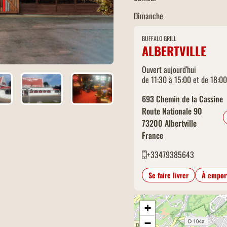
Dimanche
BUFFALO GRILL
ALBERTVILLE
Ouvert aujourd'hui
de 11:30 à 15:00 et de 18:0
693 Chemin de la Cassine
Route Nationale 90
73200
Albertville
France
+33479385643
Se faire livrer
À empor
+
−