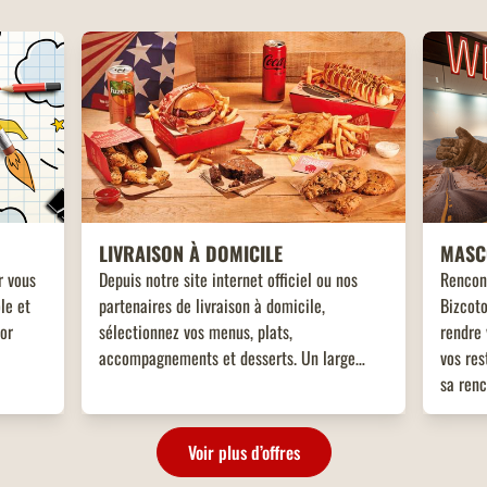
LIVRAISON À DOMICILE
MASC
r vous
Depuis notre site internet officiel ou nos
Rencon
le et
partenaires de livraison à domicile,
Bizcoto
tor
sélectionnez vos menus, plats,
rendre 
accompagnements et desserts. Un large
vos res
choix de plats vous attend, adaptés à toutes
sa renc
les envies !
enfant
!
Voir plus d’offres