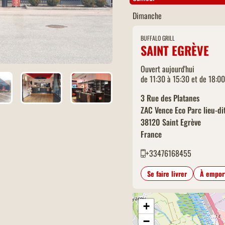
Dimanche
BUFFALO GRILL
SAINT EGRÈVE
Ouvert aujourd'hui
de 11:30 à 15:30 et de 18:0
3 Rue des Platanes
ZAC Vence Eco Parc lieu-dit 
38120
Saint Egrève
France
+33476168455
Se faire livrer
À empor
+
−