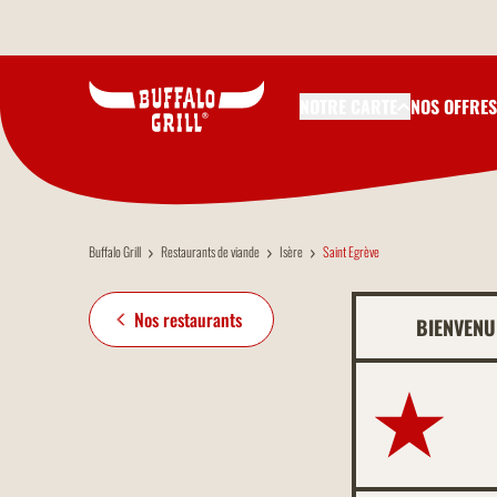
Aller au contenu principal
NOTRE CARTE
NOS OFFRES
Buffalo Grill
Restaurants de viande
Isère
Saint Egrève
Nos restaurants
BIENVENU