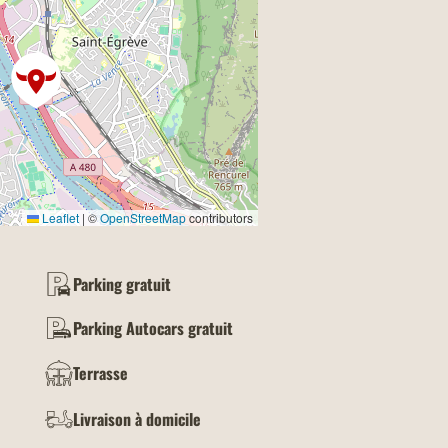
Leaflet
|
©
OpenStreetMap
contributors
Parking gratuit
Parking Autocars gratuit
Terrasse
Livraison à domicile