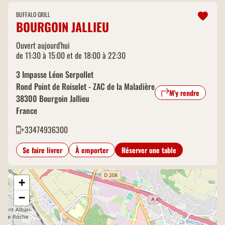
BUFFALO GRILL
BOURGOIN JALLIEU
Ouvert aujourd'hui
de 11:30 à 15:00 et de 18:00 à 22:30
3 Impasse Léon Serpollet
Rond Point de Roiselet - ZAC de la Maladière
M'y rendre
38300
Bourgoin Jallieu
France
+33474936300
Se faire livrer
À emporter
Réserver une table
+
−