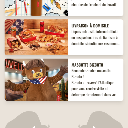
chemins de l’école et du travail !
Découvrez un objet collector
inédit à ne pas manquer !
LIVRAISON À DOMICILE
Depuis notre site internet officiel
ou nos partenaires de livraison à
domicile, sélectionnez vos menus,
plats, accompagnements et
desserts. Un large choix de plats
vous attend, adaptés à toutes les
MASCOTTE BIZCOTO
envies !
Rencontrez notre mascotte
Bizcoto !
Bizcoto a traversé l'Atlantique
pour vous rendre visite et
débarque directement dans vos
restaurants Buffalo Grill*! Venez
vite à sa rencontre en restaurant
RESTAURANTS RÉNOVÉS
et offrez à vos enfants une
Tout beaux, tout neufs ! Retrouvez
expérience unique et mémorable
tous nos restaurants Buffalo Grill
!
fraîchement rénovés.