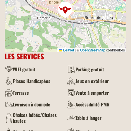
Leaflet
|
©
OpenStreetMap
contributors
LES SERVICES
WIFI gratuit
Parking gratuit
Places Handicapées
Jeux en extérieur
Terrasse
Vente à emporter
Livraison à domicile
Accèssibilité PMR
Chaises bébés/Chaises
Table à langer
hautes