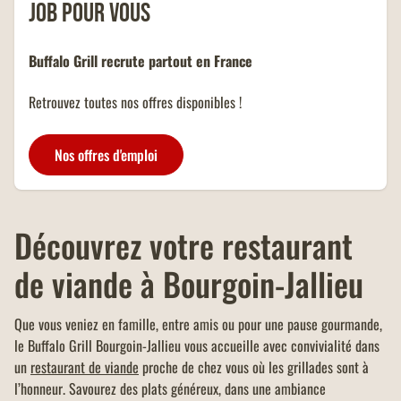
job pour vous
d'un montant minimum de 40
OFFRE FAMILLES
euros.
NOMBREUSES
Buffalo Grill recrute partout en France
Un menu KIDS offert dans tous
les restaurants Buffalo Grill sur
Retrouvez toutes nos offres disponibles !
présentation de votre carte
famille nombreuse et dans la
limite d'un menu KIDS par
Nos offres d'emploi
addition.
Découvrez votre restaurant
de viande à Bourgoin-Jallieu
Que vous veniez en famille, entre amis ou pour une pause gourmande,
le Buffalo Grill Bourgoin-Jallieu vous accueille avec convivialité dans
un
restaurant de viande
proche de chez vous où les grillades sont à
l’honneur. Savourez des plats généreux, dans une ambiance