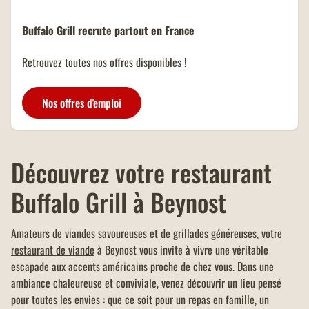
s'occupe de tout, pour un dîner en
famille ou entre amis, ou bien
Buffalo Grill recrute partout en France
pour une pause déjeuner rapide !
OFFRE EDENRED 5%
ADDITION
Retrouvez toutes nos offres disponibles !
-5% de réduction sur l'addition
de toute la table ou commande en
vente à emporter et click &
Nos offres d'emploi
collect (avec paiement sur place),
d'un montant minimum de 40
OFFRE FAMILLES
euros.
NOMBREUSES
Découvrez votre restaurant
Un menu KIDS offert dans tous
les restaurants Buffalo Grill sur
Buffalo Grill à Beynost
présentation de votre carte
famille nombreuse et dans la
limite d'un menu KIDS par
Amateurs de viandes savoureuses et de grillades généreuses, votre
addition.
restaurant de viande
à Beynost vous invite à vivre une véritable
escapade aux accents américains proche de chez vous. Dans une
ambiance chaleureuse et conviviale, venez découvrir un lieu pensé
pour toutes les envies : que ce soit pour un repas en famille, un