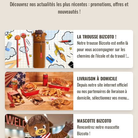
Découvrez nos actualités les plus récentes : promotions, offres et
nouveautés !
LA TROUSSE BIZCOTO !
Notre trousse Bizcoto est enfin là
pour vous accompagner sur les
chemins de l’école et du travail !
Découvrez un objet collector
inédit à ne pas manquer !
LIVRAISON À DOMICILE
Depuis notre site internet officiel
ou nos partenaires de livraison à
domicile, sélectionnez vos menus,
plats, accompagnements et
desserts. Un large choix de plats
vous attend, adaptés à toutes les
MASCOTTE BIZCOTO
envies !
Rencontrez notre mascotte
Bizcoto !