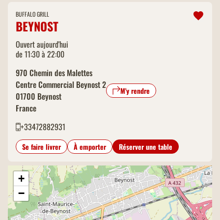
BUFFALO GRILL
BEYNOST
Ouvert aujourd'hui
de 11:30 à 22:00
970 Chemin des Malettes
Centre Commercial Beynost 2
M'y rendre
01700
Beynost
France
+33472882931
Se faire livrer
À emporter
Réserver une table
+
−