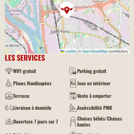
Leaflet
|
©
OpenStreetMap
contributors
LES SERVICES
WIFI gratuit
Parking gratuit
Places Handicapées
Jeux en intérieur
Terrasse
Vente à emporter
Livraison à domicile
Accèssibilité PMR
Chaises bébés/Chaises
Ouverture 7 jours sur 7
hautes