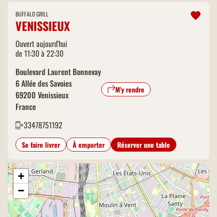
BUFFALO GRILL
VENISSIEUX
Ouvert aujourd'hui
de 11:30 à 22:30
Boulevard Laurent Bonnevay
6 Allée des Savoies
M'y rendre
69200
Venissieux
France
+33478751192
Se faire livrer
À emporter
Réserver une table
+
−