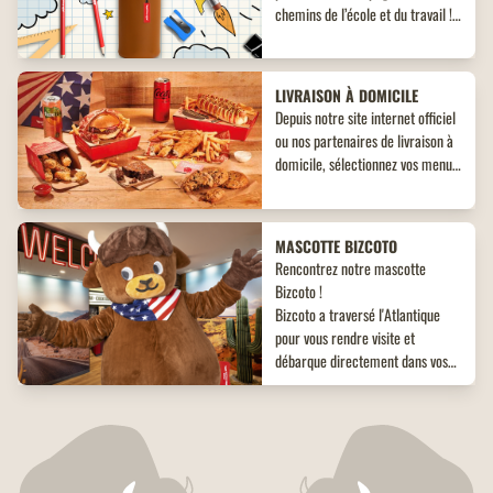
chemins de l’école et du travail !
Découvrez un objet collector
inédit à ne pas manquer !
LIVRAISON À DOMICILE
Depuis notre site internet officiel
ou nos partenaires de livraison à
domicile, sélectionnez vos menus,
plats, accompagnements et
desserts. Un large choix de plats
vous attend, adaptés à toutes les
MASCOTTE BIZCOTO
envies !
Rencontrez notre mascotte
Bizcoto !
Bizcoto a traversé l'Atlantique
pour vous rendre visite et
débarque directement dans vos
restaurants Buffalo Grill*! Venez
vite à sa rencontre en restaurant
RESTAURANTS RÉNOVÉS
et offrez à vos enfants une
Tout beaux, tout neufs ! Retrouvez
expérience unique et mémorable
tous nos restaurants Buffalo Grill
!
fraîchement rénovés.