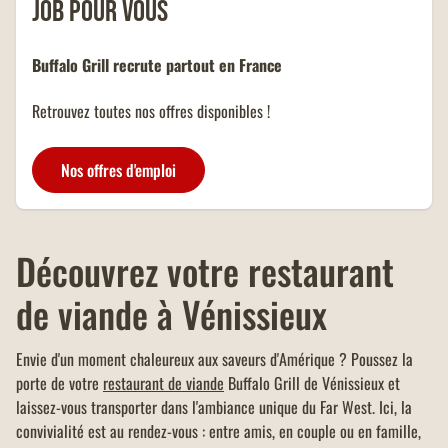
job pour vous
d'un montant minimum de 40
OFFRE FAMILLES
euros.
NOMBREUSES
Buffalo Grill recrute partout en France
Un menu KIDS offert dans tous
les restaurants Buffalo Grill sur
Retrouvez toutes nos offres disponibles !
présentation de votre carte
famille nombreuse et dans la
limite d'un menu KIDS par
Nos offres d'emploi
addition.
Découvrez votre restaurant
de viande à Vénissieux
Envie d'un moment chaleureux aux saveurs d'Amérique ? Poussez la
porte de votre
restaurant de viande
Buffalo Grill de Vénissieux et
laissez-vous transporter dans l'ambiance unique du Far West. Ici, la
convivialité est au rendez-vous : entre amis, en couple ou en famille,