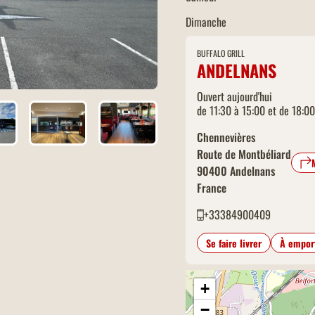
Dimanche
BUFFALO GRILL
ANDELNANS
Ouvert aujourd'hui
de 11:30 à 15:00 et de 18:0
Chennevières
Route de Montbéliard
90400
Andelnans
France
+33384900409
Se faire livrer
À empor
+
−