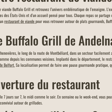
OFFRE EDENRED 5% ADDITION
OFFR
e viande Buffalo Grill et retrouvez l’univers emblématique de l’enseigne. L’e
rill,
-5% de réduction sur l'addition de toute la
Un men
ées des États-Unis et d’un accueil pensé pour tous. Chaque repas se partage 
r un
table ou commande en vente à emporter et
restaur
 un
restaurant de viande
pour vous retrouver autour de plats gourmands, Buf
n pour
click & collect (avec paiement sur place),
votre c
d'un montant minimum de 40 euros.
limite 
e Buffalo Grill de Andel
Chenevières, le long de la route de Montbéliard, dans un secteur facilement 
comme depuis les communes voisines. Implanté dans le département, le resta
de Belfort.
Sa localisation permet de faire une pause gourmande pratique, q
uverture du restaurant
le 7 jours sur 7, le midi comme le soir. En semaine ou le week-end, vous pou
convivial autour de grillades.