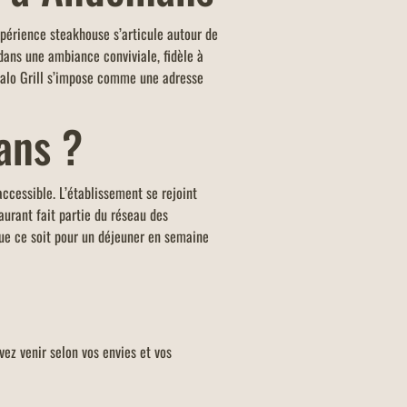
E FAMILLES NOMBREUSES
xpérience steakhouse s’articule autour de
u KIDS offert dans tous les
dans une ambiance conviviale, fidèle à
ants Buffalo Grill sur présentation de
falo Grill s’impose comme une adresse
arte famille nombreuse et dans la
d'un menu KIDS par addition.
nans ?
accessible. L’établissement se rejoint
urant fait partie du réseau des
ue ce soit pour un déjeuner en semaine
vez venir selon vos envies et vos