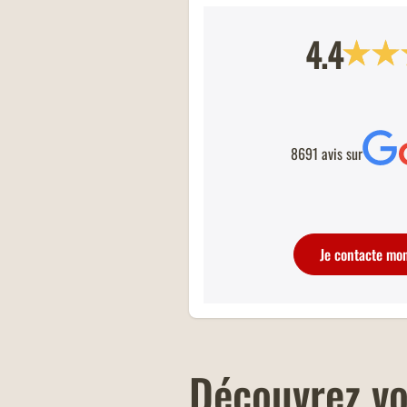
4.4
RESTAURANTS RÉNOVÉS
Tout beaux, tout neufs ! Retrouvez tou
restaurants Buffalo Grill fraîchement
8691 avis sur
rénovés.
Je contacte mo
Découvrez vo