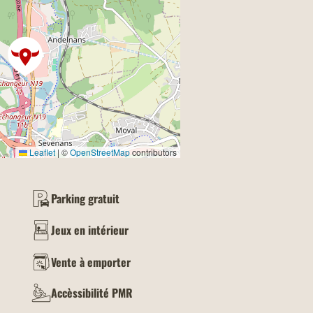
Leaflet
|
©
OpenStreetMap
contributors
Parking gratuit
Jeux en intérieur
Vente à emporter
Accèssibilité PMR