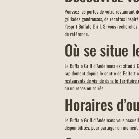
COMMANDEZ À EMPORTER
Poussez les portes de votre restaurant d
Commandez à emporter chez Buffalo G
grillades généreuses, de recettes inspir
votre restaurant s'occupe de tout, pou
l’esprit Buffalo Grill. Si vous recherchez
dîner en famille ou entre amis, ou bie
de référence.
une pause déjeuner rapide !
Où se situe l
Le Buffalo Grill d’Andelnans est situé à 
rapidement depuis le centre de Belfort 
restaurants de viande dans le Territoire 
ou un repas en soirée.
Horaires d’o
Le Buffalo Grill d’Andelnans vous accueil
disponibilités, pour partager un moment 