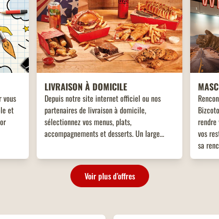
LIVRAISON À DOMICILE
MASC
r vous
Depuis notre site internet officiel ou nos
Rencon
le et
partenaires de livraison à domicile,
Bizcoto
tor
sélectionnez vos menus, plats,
rendre 
accompagnements et desserts. Un large
vos res
choix de plats vous attend, adaptés à toutes
sa renc
les envies !
enfant
!
Voir plus d’offres