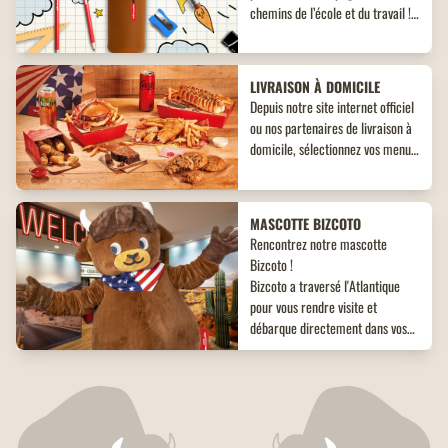
chemins de l’école et du travail !
Découvrez un objet collector
inédit à ne pas manquer !
LIVRAISON À DOMICILE
Depuis notre site internet officiel
ou nos partenaires de livraison à
domicile, sélectionnez vos menus,
plats, accompagnements et
desserts. Un large choix de plats
vous attend, adaptés à toutes les
MASCOTTE BIZCOTO
envies !
Rencontrez notre mascotte
Bizcoto !
Bizcoto a traversé l'Atlantique
pour vous rendre visite et
débarque directement dans vos
restaurants Buffalo Grill*! Venez
vite à sa rencontre en restaurant
CHÈQUE CADEAU
et offrez à vos enfants une
Pour régaler vos proches à coup
expérience unique et mémorable
sûr, offrez-leur nos chèques-
!
cadeaux Buffalo Grill d'une valeur