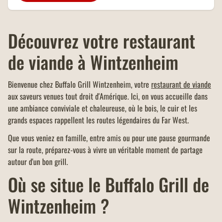
d'un montant minimum de 40
OFFRE FAMILLES
euros.
NOMBREUSES
Découvrez votre restaurant
Un menu KIDS offert dans tous
les restaurants Buffalo Grill sur
de viande à Wintzenheim
présentation de votre carte
famille nombreuse et dans la
limite d'un menu KIDS par
Bienvenue chez Buffalo Grill Wintzenheim, votre
restaurant de viande
addition.
aux saveurs venues tout droit d'Amérique. Ici, on vous accueille dans
une ambiance conviviale et chaleureuse, où le bois, le cuir et les
grands espaces rappellent les routes légendaires du Far West.
Que vous veniez en famille, entre amis ou pour une pause gourmande
sur la route, préparez-vous à vivre un véritable moment de partage
autour d'un bon grill.
Où se situe le Buffalo Grill de
Wintzenheim ?