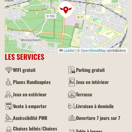
Leaflet
|
©
OpenStreetMap
contributors
LES SERVICES
WIFI gratuit
Parking gratuit
Places Handicapées
Jeux en intérieur
Jeux en extérieur
Terrasse
Vente à emporter
Livraison à domicile
Accèssibilité PMR
Ouverture 7 jours sur 7
Chaises bébés/Chaises
Table à langer