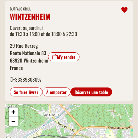
BUFFALO GRILL
WINTZENHEIM
Ouvert aujourd'hui
de 11:30 à 15:00 et de 18:00 à 22:30
29 Rue Herzog
Route Nationale 83
M'y rendre
68920
Wintzenheim
France
+33389808097
Se faire livrer
À emporter
Réserver une table
+
−