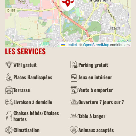
Leaflet
|
©
OpenStreetMap
contributors
LES SERVICES
WIFI gratuit
Parking gratuit
Places Handicapées
Jeux en intérieur
Terrasse
Vente à emporter
Livraison à domicile
Ouverture 7 jours sur 7
Chaises bébés/Chaises
Table à langer
hautes
Climatisation
Animaux acceptés