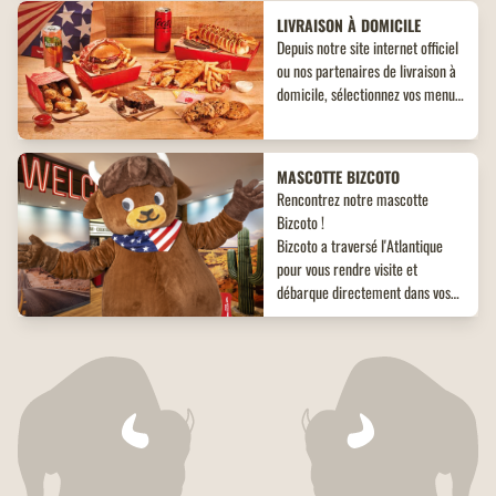
LIVRAISON À DOMICILE
Depuis notre site internet officiel
ou nos partenaires de livraison à
domicile, sélectionnez vos menus,
plats, accompagnements et
desserts. Un large choix de plats
vous attend, adaptés à toutes les
MASCOTTE BIZCOTO
envies !
Rencontrez notre mascotte
Bizcoto !
Bizcoto a traversé l'Atlantique
pour vous rendre visite et
débarque directement dans vos
restaurants Buffalo Grill*! Venez
vite à sa rencontre en restaurant
CHÈQUE CADEAU
et offrez à vos enfants une
Pour régaler vos proches à coup
expérience unique et mémorable
sûr, offrez-leur nos chèques-
!
cadeaux Buffalo Grill d'une valeur
de 25€ et 50€. Un cadeau qui les
régalera à coup sûr.
PROGRAMME DE FIDÉLITÉ
Buffalo Grill présente son