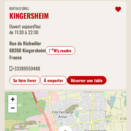
BUFFALO GRILL
KINGERSHEIM
Ouvert aujourd'hui
de 11:30 à 22:30
Rue de Richwiller
68260
Kingersheim
M'y rendre
France
+33389559488
Se faire livrer
À emporter
Réserver une table
+
−