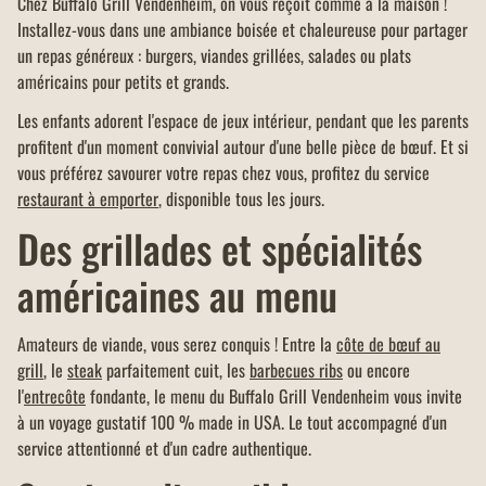
Chez Buffalo Grill Vendenheim, on vous reçoit comme à la maison !
Installez-vous dans une ambiance boisée et chaleureuse pour partager
un repas généreux : burgers, viandes grillées, salades ou plats
américains pour petits et grands.
Les enfants adorent l'espace de jeux intérieur, pendant que les parents
profitent d'un moment convivial autour d'une belle pièce de bœuf. Et si
vous préférez savourer votre repas chez vous, profitez du service
restaurant à emporter
, disponible tous les jours.
Des grillades et spécialités
américaines au menu
Amateurs de viande, vous serez conquis ! Entre la
côte de bœuf au
grill
, le
steak
parfaitement cuit, les
barbecues ribs
ou encore
l'
entrecôte
fondante, le menu du Buffalo Grill Vendenheim vous invite
à un voyage gustatif 100 % made in USA. Le tout accompagné d'un
service attentionné et d'un cadre authentique.