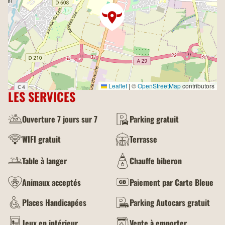
Leaflet
|
©
OpenStreetMap
contributors
LES SERVICES
Ouverture 7 jours sur 7
Parking gratuit
WIFI gratuit
Terrasse
Table à langer
Chauffe biberon
Animaux acceptés
Paiement par Carte Bleue
Places Handicapées
Parking Autocars gratuit
Jeux en intérieur
Vente à emporter