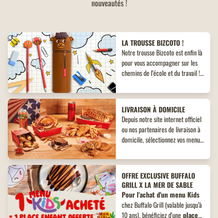
nouveautés !
LA TROUSSE BIZCOTO !
Notre trousse Bizcoto est enfin là
pour vous accompagner sur les
chemins de l’école et du travail !
Découvrez un objet collector
inédit à ne pas manquer !
LIVRAISON À DOMICILE
Depuis notre site internet officiel
ou nos partenaires de livraison à
domicile, sélectionnez vos menus,
plats, accompagnements et
desserts. Un large choix de plats
vous attend, adaptés à toutes les
OFFRE EXCLUSIVE BUFFALO
envies !
GRILL X LA MER DE SABLE
Pour l'achat d'un menu Kids
chez Buffalo Grill (valable jusqu’à
10 ans), bénéficiez d'une
place