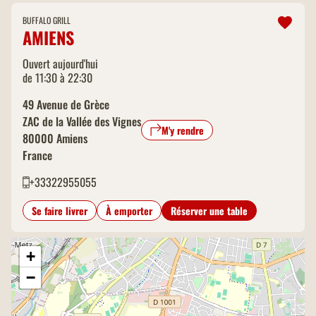
BUFFALO GRILL
AMIENS
Ouvert aujourd'hui
de 11:30 à 22:30
49 Avenue de Grèce
ZAC de la Vallée des Vignes
M'y rendre
80000
Amiens
France
+33322955055
Se faire livrer
À emporter
Réserver une table
+
−