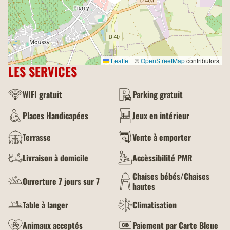
Leaflet
|
©
OpenStreetMap
contributors
LES SERVICES
WIFI gratuit
Parking gratuit
Places Handicapées
Jeux en intérieur
Terrasse
Vente à emporter
Livraison à domicile
Accèssibilité PMR
Chaises bébés/Chaises
Ouverture 7 jours sur 7
hautes
Table à langer
Climatisation
Animaux acceptés
Paiement par Carte Bleue