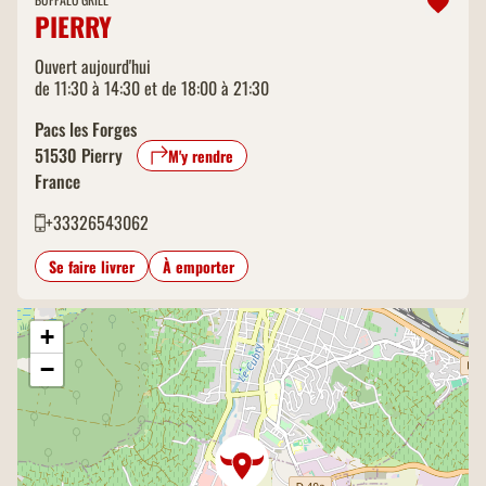
PIERRY
Ouvert aujourd'hui
de 11:30 à 14:30 et de 18:00 à 21:30
Pacs les Forges
51530
Pierry
M'y rendre
France
+33326543062
Se faire livrer
À emporter
+
−