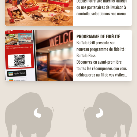
Depuis notre site internet officiel
ou nos partenaires de livraison à
domicile, sélectionnez vos menus,
plats, accompagnements et
desserts. Un large choix de plats
vous attend, adaptés à toutes les
PROGRAMME DE FIDÉLITÉ
envies !
Buffalo Grill présente son
nouveau programme de fidélité :
Buffalo Pass.
Découvrez en avant-première
toutes les récompenses que vous
débloquerez au fil de vos visites
dans nos restaurants. Avec son
fonctionnement inédit, vous êtes
COMMANDEZ À EMPORTER
sûrs d'être gagnant.
Commandez à emporter chez
Buffalo Grill, votre restaurant
s'occupe de tout, pour un dîner en
famille ou entre amis, ou bien
pour une pause déjeuner rapide !
OFFRE FAMILLES
NOMBREUSES
Un menu KIDS offert dans tous