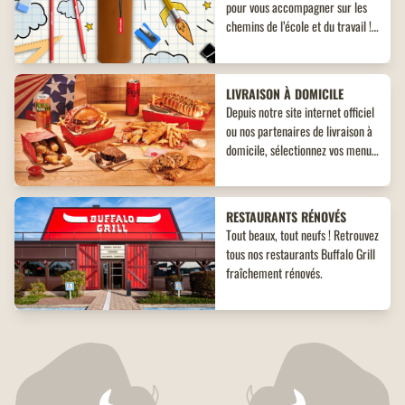
pour vous accompagner sur les
chemins de l’école et du travail !
Découvrez un objet collector
inédit à ne pas manquer !
LIVRAISON À DOMICILE
Depuis notre site internet officiel
ou nos partenaires de livraison à
domicile, sélectionnez vos menus,
plats, accompagnements et
desserts. Un large choix de plats
vous attend, adaptés à toutes les
RESTAURANTS RÉNOVÉS
envies !
Tout beaux, tout neufs ! Retrouvez
tous nos restaurants Buffalo Grill
fraîchement rénovés.
PROGRAMME DE FIDÉLITÉ
Buffalo Grill présente son
nouveau programme de fidélité :
Buffalo Pass.
Découvrez en avant-première