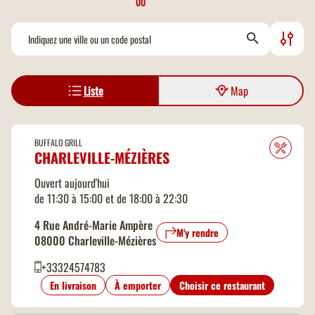
OU
Climatisation
Jeux en intérieur
Liste
Map
Ouverture 7 jours sur 7
Paiement par Carte Bleue
BUFFALO GRILL
CHARLEVILLE-MÉZIÈRES
Paiement par Chèques Vacances
Ouvert aujourd'hui
de 11:30 à 15:00 et de 18:00 à 22:30
Paiement par Tickets Restaurant
4 Rue André-Marie Ampère
M'y rendre
08000 Charleville-Mézières
Parking gratuit
+33324574783
En livraison
À emporter
Choisir ce restaurant
Places Handicapées