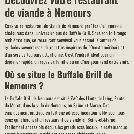
les restaurants Buffalo Grill sur
de viande
à Nemours
présentation de votre carte
famille nombreuse et dans la
limite d'un menu KIDS par
Dans votre
restaurant de viande
de Nemours, profitez d’un moment
addition.
chaleureux dans l’univers unique de Buffalo Grill. Sous son toit rouge
emblématique, ce restaurant convivial vous accueille autour de
grillades savoureuses, de recettes inspirées de l’Ouest américain et
d’un service toujours attentionné. C’est l’endroit idéal pour un
déjeuner rapide, un repas en famille ou un dîner gourmand entre amis.
Où se situe le Buffalo Grill de
Nemours ?
Le Buffalo Grill de Nemours est situé ZAC des Hauts du Loing, Route
de Moret, dans la ville de Nemours, en Seine-et-Marne. Cet
emplacement pratique en fait une adresse incontournable pour tous
ceux qui cherchent un
restaurant de viande en Seine-et-Marne
.
Facilement accessible depuis les grands axes locaux, le restaurant se
trouve à proximité immédiate des zones résidentielles et