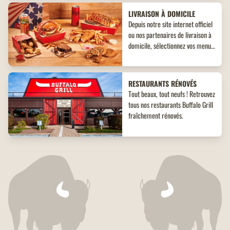
LIVRAISON À DOMICILE
Depuis notre site internet officiel
ou nos partenaires de livraison à
domicile, sélectionnez vos menus,
plats, accompagnements et
desserts. Un large choix de plats
vous attend, adaptés à toutes les
RESTAURANTS RÉNOVÉS
envies !
Tout beaux, tout neufs ! Retrouvez
tous nos restaurants Buffalo Grill
fraîchement rénovés.
WEDDING CHAPEL
Dans nos restaurants rénovés,
découvrez nos boxes dédiés à
l'amour. Un véritable
espace
dédié
où les amoureux pourront
se plonger dans un décor qui leur
PROGRAMME DE FIDÉLITÉ
permettra d’ouvrir (à nouveau)
Buffalo Grill présente son
les portes de leur cœur ! Décor à
nouveau programme de fidélité :