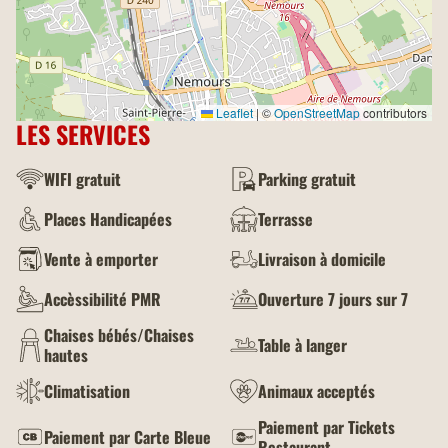
Leaflet
|
©
OpenStreetMap
contributors
LES SERVICES
WIFI gratuit
Parking gratuit
Places Handicapées
Terrasse
Vente à emporter
Livraison à domicile
Accèssibilité PMR
Ouverture 7 jours sur 7
Chaises bébés/Chaises
Table à langer
hautes
Climatisation
Animaux acceptés
Paiement par Tickets
Paiement par Carte Bleue
Restaurant