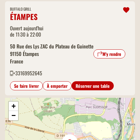
BUFFALO GRILL
ÉTAMPES
Ouvert aujourd'hui
de 11:30 à 22:00
50 Rue des Lys ZAC du Plateau de Guinette
91150
Étampes
M'y rendre
France
+33169952645
Se faire livrer
À emporter
Réserver une table
+
−