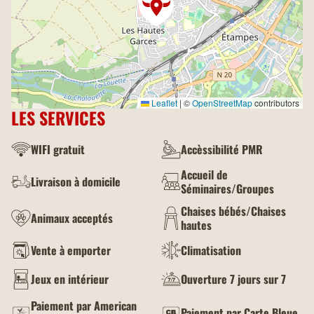
Leaflet
|
©
OpenStreetMap
contributors
LES SERVICES
WIFI gratuit
Accèssibilité PMR
Accueil de
Livraison à domicile
Séminaires/Groupes
Chaises bébés/Chaises
Animaux acceptés
hautes
Vente à emporter
Climatisation
Jeux en intérieur
Ouverture 7 jours sur 7
Paiement par American
Paiement par Carte Bleue