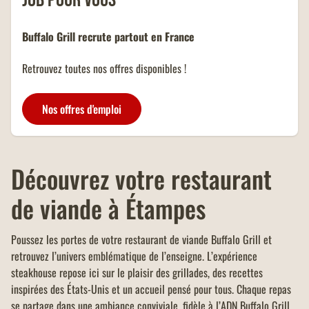
d'un montant minimum de 40
OFFRE FAMILLES
euros.
NOMBREUSES
Buffalo Grill recrute partout en France
Un menu KIDS offert dans tous
les restaurants Buffalo Grill sur
Retrouvez toutes nos offres disponibles !
présentation de votre carte
famille nombreuse et dans la
limite d'un menu KIDS par
Nos offres d'emploi
addition.
Découvrez votre restaurant
de viande à Étampes
Poussez les portes de votre restaurant de viande Buffalo Grill et
retrouvez l’univers emblématique de l’enseigne. L’expérience
steakhouse repose ici sur le plaisir des grillades, des recettes
inspirées des États-Unis et un accueil pensé pour tous. Chaque repas
se partage dans une ambiance conviviale, fidèle à l’ADN Buffalo Grill.