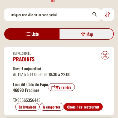
OU
Jeux en intérieur
Ouverture 7 jours sur 7
Liste
Map
Paiement par Carte Bleue
Paiement par Chèques Vacances
BUFFALO GRILL
PRADINES
Paiement par Tickets Restaurant
Ouvert aujourd'hui
de 11:45 à 14:00 et de 18:30 à 22:00
Parking gratuit
Lieu dit Côte du Pape
M'y rendre
46090 Pradines
Places Handicapées
+33565356443
En livraison
À emporter
Choisir ce restaurant
Table à langer