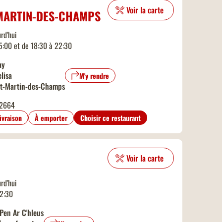
Voir la carte
MARTIN-DES-CHAMPS
rd'hui
15:00 et de 18:30 à 22:30
ay
lisa
M'y rendre
t-Martin-des-Champs
2664
livraison
À emporter
Choisir ce restaurant
Voir la carte
rd'hui
22:30
Pen Ar C'hleus