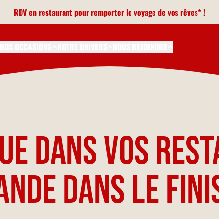
RDV en restaurant pour remporter le voyage de vos rêves* !
NOS OCCASIONS
NOTRE UNIVERS
NOUS REJOINDRE
ue dans vos res
ande dans le Fin