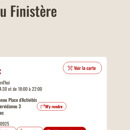
u Finistère
Voir la carte
C
rd'hui
14:30 et de 18:00 à 22:00
nou Place d'Activités
Kervidanou 3
M'y rendre
ac
90925