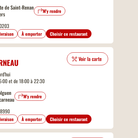
te de Saint-Renan
M'y rendre
ers
0203
livraison
À emporter
Choisir ce restaurant
Voir la carte
RNEAU
rd'hui
15:00 et de 18:00 à 22:30
olguen
M'y rendre
carneau
08990
livraison
À emporter
Choisir ce restaurant