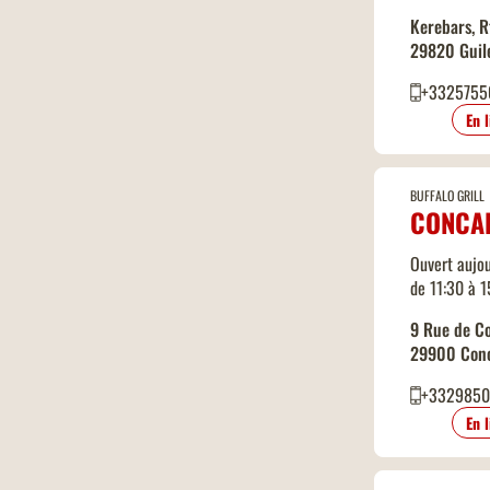
Kerebars, R
29820 Guil
+3325755
En 
BUFFALO GRILL
CONCA
Ouvert aujou
de 11:30 à 
9 Rue de C
29900 Con
+332985
En 