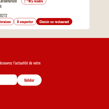
Keranfurust
M'y rendre
t
0272
livraison
À emporter
Choisir ce restaurant
écouvrez l’actualité de votre
Valider