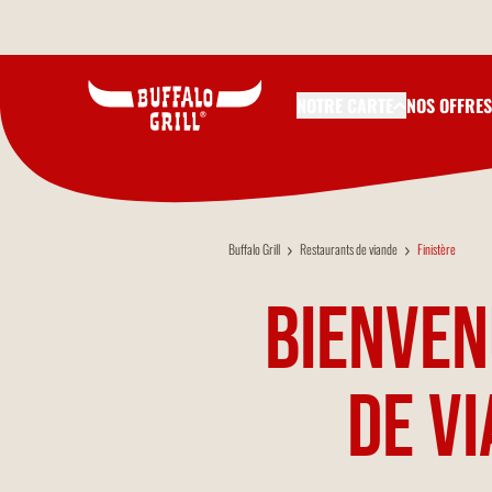
Aller au contenu principal
NOTRE CARTE
NOS OFFRES
Buffalo Grill
Restaurants de viande
Finistère
Bienven
de vi