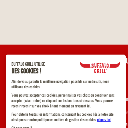
UNE Q
Contact
F.A.Q
Nos restau
Devenir fr
Recruteme