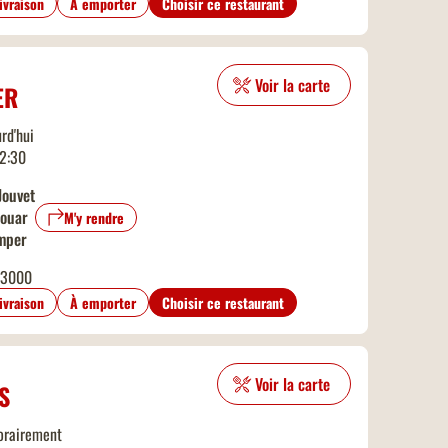
livraison
À emporter
Choisir ce restaurant
Voir la carte
ER
rd'hui
22:30
Jouvet
Douar
M'y rendre
mper
33000
livraison
À emporter
Choisir ce restaurant
Voir la carte
S
orairement