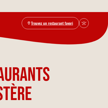
Trouvez un restaurant favori
taurants
istère