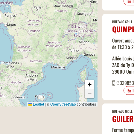
En 
BUFFALO GRILL
QUIMP
Ouvert aujou
de 11:30 à 
Allée Louis 
ZAC de Ty 
29000 Qui
+332985
+
En 
−
Leaflet
|
©
OpenStreetMap
contributors
BUFFALO GRILL
GUILER
Fermé temp