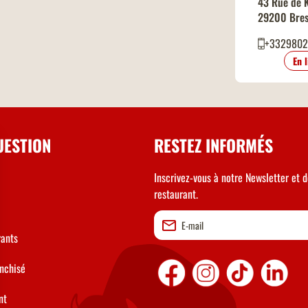
43 Rue de 
29200 Bres
+3329802
En 
UESTION
RESTEZ INFORMÉS
Inscrivez-vous à notre Newsletter et d
restaurant.
rants
anchisé
nt