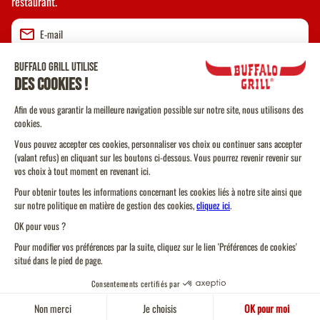
restaurant.
Valider
CGU
CGV Vente à emporter
CGU Programme de Fidélité
Politique Cookies
Protection des données personnelles
Plan du site
Toujours un
Trouver un restaurant
Code de conduite
restaurant près d'ici
Gérez vos cookies
Pour votre santé, pratiquez une activité physique régulière.