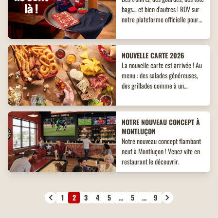
bags… et bien d’autres ! RDV sur
notre plateforme officielle pour
shopper vos goodies préférés !
NOUVELLE CARTE 2026
La nouvelle carte est arrivée ! Au
menu : des salades généreuses,
des grillades comme à un
barbecue entre amis et des
desserts ultra rafraîchissants
pour se régaler !
NOTRE NOUVEAU CONCEPT À
MONTLUÇON
Notre nouveau concept flambant
neuf à Montluçon ! Venez vite en
restaurant le découvrir.
1
2
3
4
5
…
5
…
9
Page
Page
Page
Page
Page
Page
Page
Page
Page
précédente
courante
suivante