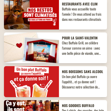
RESTAURANTS AVEC CLIM
Buffalo vous accueille toute
l'année ! On vous attend au frais
dans nos restaurants climatisés
POUR LA SAINT-VALENTIN
Chez Buffalo Grill, on célèbre
l'amour comme on aime : avec
une belle pièce de viande, une
ambiance chaleureuse et le
sourire en bonus.
NOS BOISSONS SANS ALCOOL
Un bon plat Buffalo ça ouvre
l’appétit… et ça donne soif !
Découvrez notre sélection de
boissons rafraîchissantes et
100% sans alcool pour
accompagner vos moments
NOS GOODIES BUFFALO
préférés.
Des t-shirts, des gourdes, des tote