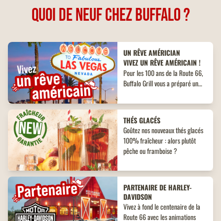
QUOI DE NEUF CHEZ BUFFALO ?
UN RÊVE AMÉRICIAN
VIVEZ UN RÊVE AMÉRICAIN !
Pour les 100 ans de la Route 66,
Buffalo Grill vous a préparé un
voyage iconique pour 4
personnes, de l’Arizona à Las
Vegas.
THÉS GLACÉS
Goûtez nos nouveaux thés glacés
100% fraîcheur : alors plutôt
pêche ou framboise ?
PARTENAIRE DE HARLEY-
DAVIDSON
Vivez à fond le centenaire de la
Route 66 avec les animations