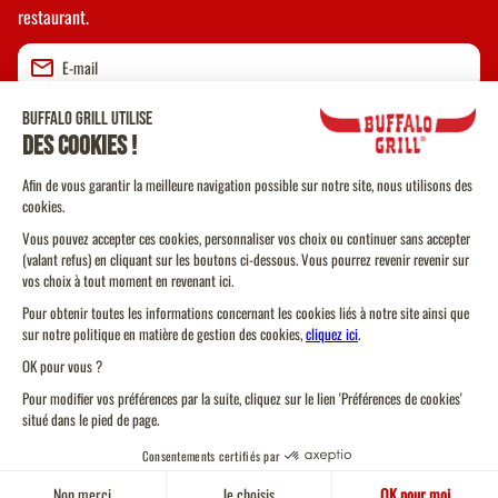
restaurant.
Valider
CGU
CGV Vente à emporter
CGU Programme de Fidélité
Politique Cookies
Protection des données personnelles
Toujours un
Plan du site
Trouver un restaurant
restaurant près d'ici
Code de conduite
Gérez vos cookies
Pour votre santé, pratiquez une activité physique régulière.